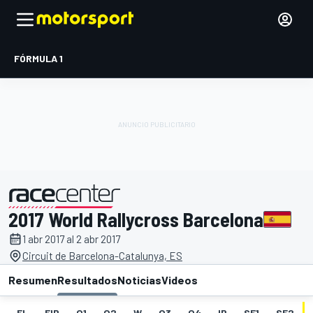
FÓRMULA 1
2017 World Rallycross Barcelona
presentado por
1 abr 2017 al 2 abr 2017
Circuit de Barcelona-Catalunya, ES
Resumen
Resultados
Noticias
Videos
EL
FIP
Q1
Q2
W
Q3
Q4
IP
SF1
SF2