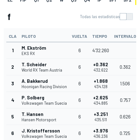
f
Todas las estadísticas
CLA
PILOTO
VUELTA
TIEMPO
INTERVALO
M. Ekström
1
6
4'32.260
EKS RX
T. Scheider
+0.362
2
6
0.362
World RX Team Austria
4'32.622
A. Bakkerud
+1.868
3
6
1.506
Hoonigan Racing Division
4'34.128
P. Solberg
+2.625
4
6
0.757
Volkswagen Team Suecia
4'34.885
T. Hansen
+3.251
5
6
0.626
Hansen Motorsport
4'35.511
J. Kristoffersson
+3.976
6
6
0.725
Volkswagen Team Suecia
4'36.236