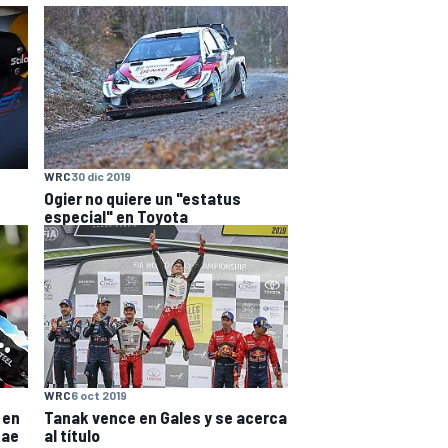
WRC
30 dic 2019
Ogier no quiere un "estatus
especial" en Toyota
WRC
6 oct 2019
 en
Tanak vence en Gales y se acerca
Rae
al título