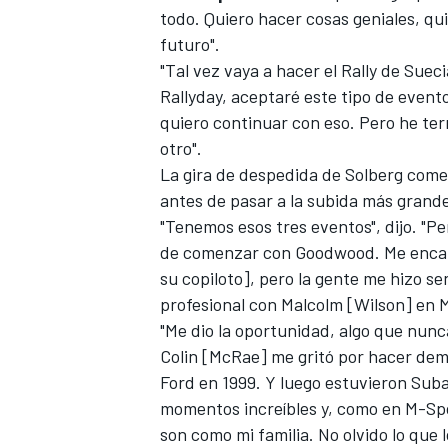
todo. Quiero hacer cosas geniales, qui
futuro".
"Tal vez vaya a hacer el Rally de Sueci
Rallyday, aceptaré este tipo de event
quiero continuar con eso. Pero he te
otro".
La gira de despedida de Solberg com
antes de pasar a la subida más grand
"Tenemos esos tres eventos", dijo. "P
de comenzar con Goodwood. Me encanta
su copiloto], pero la gente me hizo se
profesional con Malcolm [Wilson] en 
"Me dio la oportunidad, algo que nun
Colin [McRae] me gritó por hacer dem
Ford en 1999. Y luego estuvieron Suba
momentos increíbles y, como en M-Spo
son como mi familia. No olvido lo que 