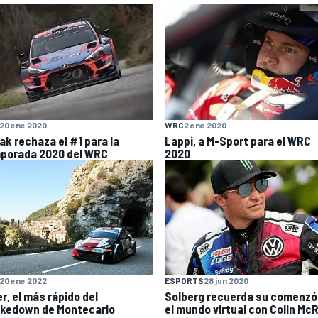
20 ene 2020
WRC
2 ene 2020
ak rechaza el #1 para la
Lappi, a M-Sport para el WRC
porada 2020 del WRC
2020
20 ene 2022
ESPORTS
28 jun 2020
r, el más rápido del
Solberg recuerda su comenzó
kedown de Montecarlo
el mundo virtual con Colin Mc