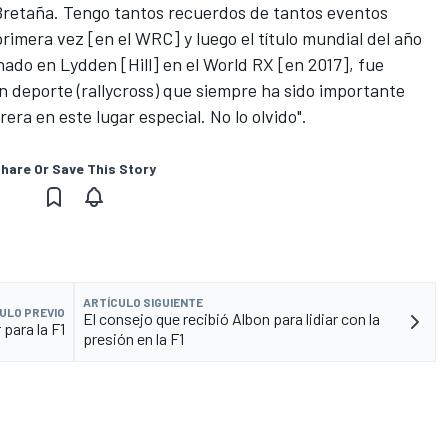
 Bretaña. Tengo tantos recuerdos de tantos eventos
 primera vez [en el WRC] y luego el título mundial del año
nado en Lydden [Hill] en el World RX [en 2017], fue
n deporte (rallycross) que siempre ha sido importante
rera en este lugar especial. No lo olvido".
hare Or Save This Story
ARTÍCULO SIGUIENTE
ULO PREVIO
El consejo que recibió Albon para lidiar con la
para la F1
presión en la F1