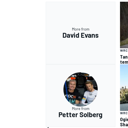
More from
David Evans
WRC
Tan
tem
More from
Petter Solberg
WRC
Ogie
Sha