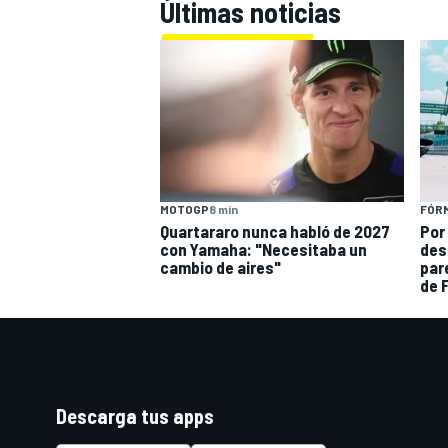
Últimas noticias
FÓRM
MOTOGP
8 min
Por
Quartararo nunca habló de 2027
des
con Yamaha: "Necesitaba un
par
cambio de aires"
de 
Descarga tus apps