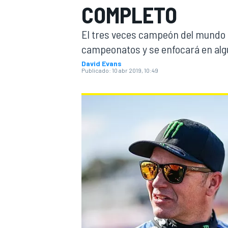
COMPLETO
FÓRMULA E
MOTO
El tres veces campeón del mundo 
campeonatos y se enfocará en alg
David Evans
Publicado:
10 abr 2019, 10:49
NASCAR
INDYCAR
SPORTSCAR
RALLY
TURISM
MÁS