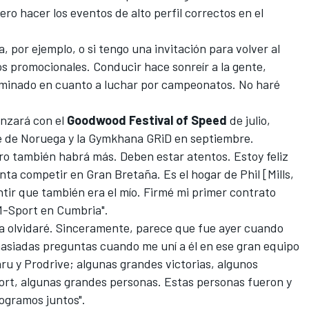
ero hacer los eventos de alto perfil correctos en el
a, por ejemplo, o si tengo una invitación para volver al
os promocionales. Conducir hace sonreír a la gente,
rminado en cuanto a luchar por campeonatos. No haré
enzará con el
Goodwood Festival of Speed
​​de julio,
e de Noruega y la Gymkhana GRiD en septiembre.
ero también habrá más. Deben estar atentos. Estoy feliz
 competir en Gran Bretaña. Es el hogar de Phil [Mills,
ntir que también era el mío. Firmé mi primer contrato
M-Sport en Cumbria".
ca olvidaré. Sinceramente, parece que fue ayer cuando
asiadas preguntas cuando me uní a él en ese gran equipo
ru y Prodrive; algunas grandes victorias, algunos
rt, algunas grandes personas. Estas personas fueron y
logramos juntos".