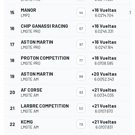
MANOR
+16 Vueltas
15
1
44
LMP2
6:02'14.704
CHIP GANASSI RACING
+16 Vueltas
16
67
LMGTE PRO
6:02'45.331
ASTON MARTIN
+16 Vueltas
17
97
LMGTE PRO
6:02'47.164
PROTON COMPETITION
+18 Vueltas
18
77
LMGTE PRO
6:01'08.585
ASTON MARTIN
+20 Vueltas
19
98
LMGTE AM
6:00'52.343
AF CORSE
+21 Vueltas
20
83
LMGTE AM
6:00'34.035
LARBRE COMPETITION
+21 Vueltas
21
50
LMGTE AM
6:01'07.670
KCMG
+21 Vueltas
22
78
LMGTE AM
6:01'07.831