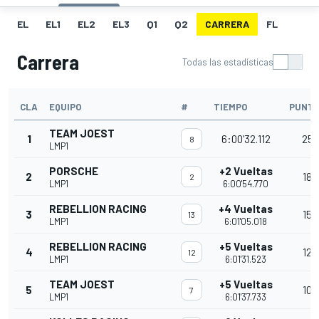
EL
EL1
EL2
EL3
Q1
Q2
CARRERA
FL
Carrera
Todas las estadísticas
CLA
EQUIPO
#
TIEMPO
PUNT
TEAM JOEST
1
6:00'32.112
25
8
LMP1
PORSCHE
+2 Vueltas
2
18
2
LMP1
6:00'54.770
REBELLION RACING
+4 Vueltas
3
15
13
LMP1
6:01'05.018
REBELLION RACING
+5 Vueltas
4
12
12
LMP1
6:01'31.523
TEAM JOEST
+5 Vueltas
5
10
7
LMP1
6:01'37.733