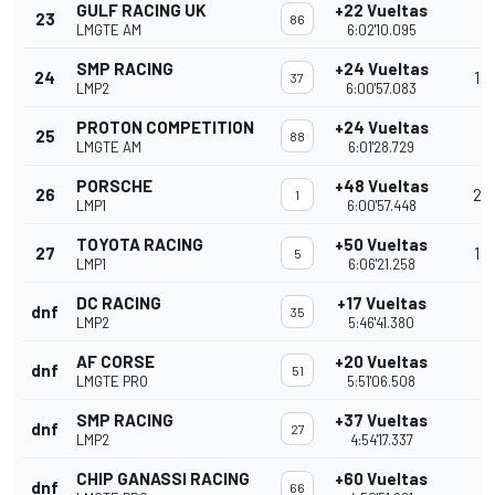
GULF RACING UK
+22 Vueltas
23
86
LMGTE AM
6:02'10.095
SMP RACING
+24 Vueltas
24
1
37
LMP2
6:00'57.083
PROTON COMPETITION
+24 Vueltas
25
88
LMGTE AM
6:01'28.729
PORSCHE
+48 Vueltas
26
2
1
LMP1
6:00'57.448
TOYOTA RACING
+50 Vueltas
27
1
5
LMP1
6:06'21.258
DC RACING
+17 Vueltas
dnf
35
LMP2
5:46'41.380
AF CORSE
+20 Vueltas
dnf
51
LMGTE PRO
5:51'06.508
SMP RACING
+37 Vueltas
dnf
27
LMP2
4:54'17.337
CHIP GANASSI RACING
+60 Vueltas
dnf
66