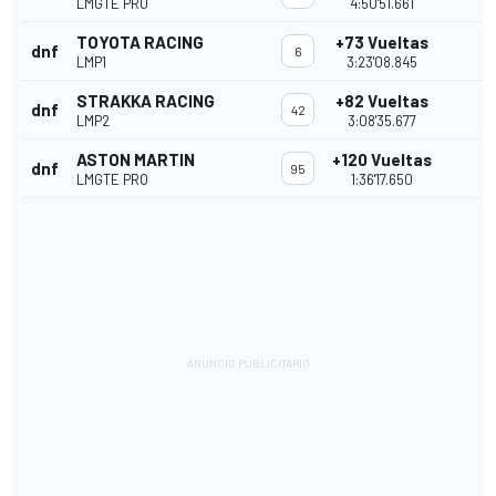
LMGTE PRO
4:50'51.661
TOYOTA RACING
+73 Vueltas
dnf
6
LMP1
3:23'08.845
STRAKKA RACING
+82 Vueltas
dnf
42
LMP2
3:08'35.677
ASTON MARTIN
+120 Vueltas
dnf
95
LMGTE PRO
1:36'17.650