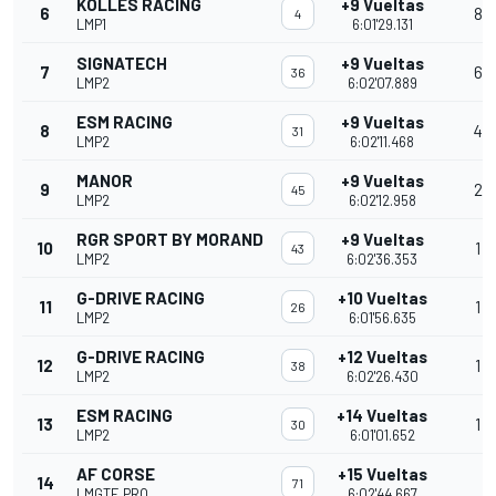
KOLLES RACING
+9 Vueltas
6
8
4
LMP1
6:01'29.131
SIGNATECH
+9 Vueltas
7
6
36
LMP2
6:02'07.889
ESM RACING
+9 Vueltas
8
4
31
LMP2
6:02'11.468
MANOR
+9 Vueltas
9
2
45
LMP2
6:02'12.958
RGR SPORT BY MORAND
+9 Vueltas
10
1
43
LMP2
6:02'36.353
G-DRIVE RACING
+10 Vueltas
11
1
26
LMP2
6:01'56.635
G-DRIVE RACING
+12 Vueltas
12
1
38
LMP2
6:02'26.430
ESM RACING
+14 Vueltas
13
1
30
LMP2
6:01'01.652
AF CORSE
+15 Vueltas
14
71
LMGTE PRO
6:02'44.667