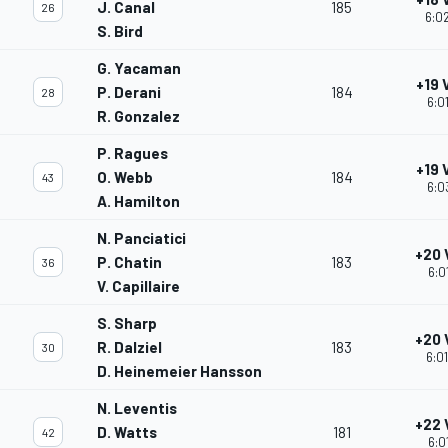
J. Canal
185
26
6:02
S. Bird
G. Yacaman
+19 
P. Derani
184
28
6:0
R. Gonzalez
P. Ragues
+19 
O. Webb
184
43
6:0
A. Hamilton
N. Panciatici
+20 
P. Chatin
183
36
6:0
V. Capillaire
S. Sharp
+20 
R. Dalziel
183
30
6:0
D. Heinemeier Hansson
N. Leventis
+22 
D. Watts
181
42
6:0