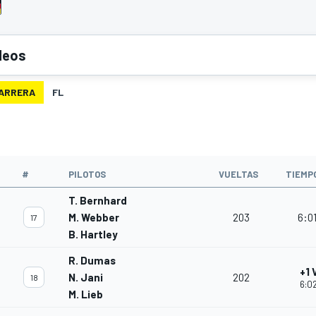
deos
ARRERA
FL
O
#
PILOTOS
VUELTAS
TIEMP
T. Bernhard
M. Webber
203
6:01
17
B. Hartley
R. Dumas
+1 
N. Jani
202
18
6:02
M. Lieb