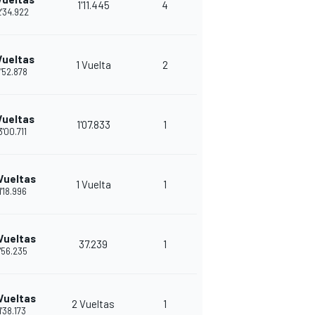
1'11.445
4
'34.922
Vueltas
1 Vuelta
2
1'52.878
Vueltas
1'07.833
1
3'00.711
Vueltas
1 Vuelta
1
1'18.996
Vueltas
37.239
1
1'56.235
Vueltas
2 Vueltas
1
1'38.173