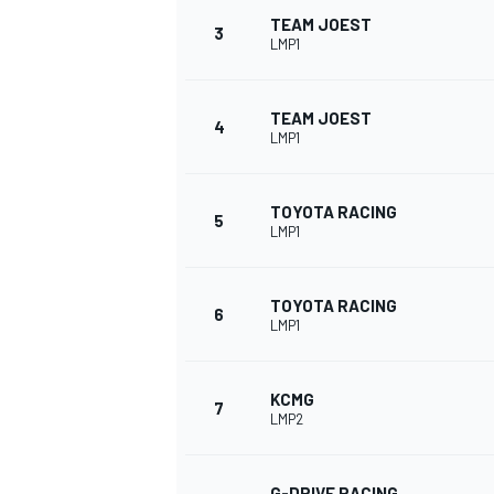
TEAM JOEST
3
LMP1
TEAM JOEST
4
LMP1
TOYOTA RACING
5
LMP1
TOYOTA RACING
6
LMP1
KCMG
7
LMP2
G-DRIVE RACING