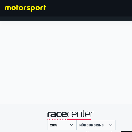
FÓRMULA 1
presentado por
NÜRBURGRING