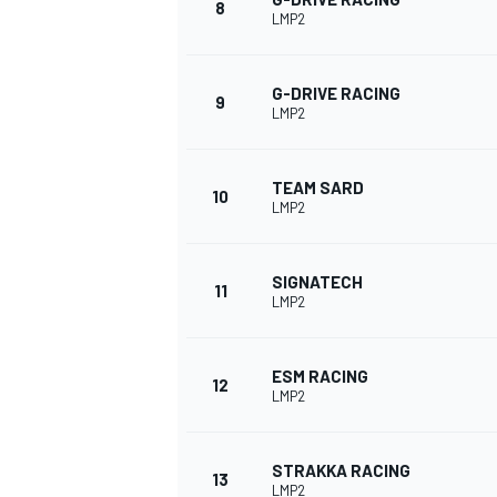
8
LMP2
G-DRIVE RACING
9
LMP2
TEAM SARD
10
LMP2
SIGNATECH
11
LMP2
ESM RACING
12
LMP2
STRAKKA RACING
13
LMP2