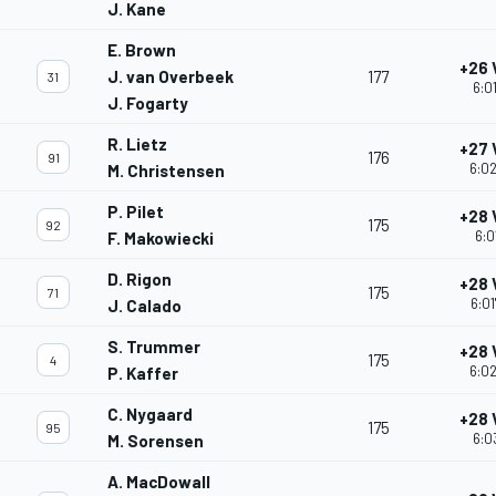
J. Kane
E. Brown
+26 
J. van Overbeek
177
31
6:0
J. Fogarty
R. Lietz
+27 
176
91
6:02
M. Christensen
P. Pilet
+28 
175
92
6:0
F. Makowiecki
D. Rigon
+28 
175
71
6:01
J. Calado
S. Trummer
+28 
175
4
6:02
P. Kaffer
C. Nygaard
+28 
175
95
6:0
M. Sorensen
A. MacDowall