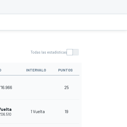
Todas las estadísticas
O
INTERVALO
PUNTOS
'16.966
25
Vuelta
1 Vuelta
19
'06.510