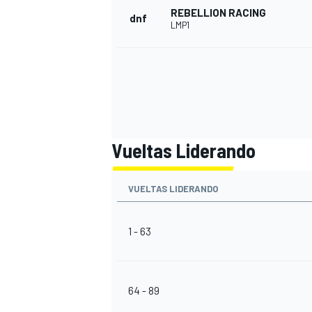
REBELLION RACING
dnf
LMP1
Vueltas Liderando
VUELTAS LIDERANDO
1 - 63
64 - 89