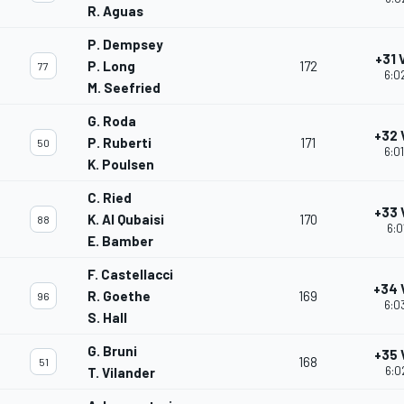
R. Aguas
P. Dempsey
+31 
P. Long
172
77
6:0
M. Seefried
G. Roda
+32 
P. Ruberti
171
50
6:0
K. Poulsen
C. Ried
+33 
K. Al Qubaisi
170
88
6:0
E. Bamber
F. Castellacci
+34 
R. Goethe
169
96
6:0
S. Hall
G. Bruni
+35 
168
51
6:0
T. Vilander