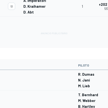
A. Imperatori
+202
D. Kraihamer
1
13
55
D. Abt
PILOTO
R. Dumas
N. Jani
M. Lieb
T. Bernhard
M. Webber
B. Hartley