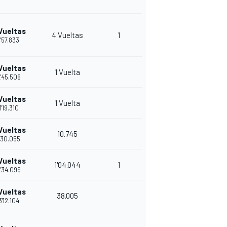
Vueltas
4 Vueltas
1
1'57.833
Vueltas
1 Vuelta
'45.506
Vueltas
1 Vuelta
1'19.310
Vueltas
10.745
'30.055
Vueltas
1'04.044
1
'34.099
Vueltas
38.005
3'12.104