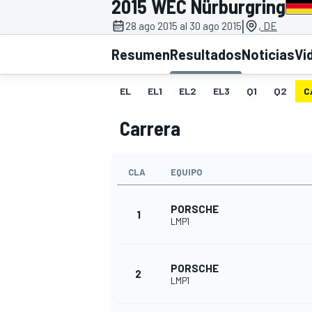
2015 WEC Nürburgring
|
FÓRMULA E
MOTO
28 ago 2015 al 30 ago 2015
, DE
Resumen
Resultados
Noticias
Vi
EL
EL1
EL2
EL3
Q1
Q2
C
Carrera
NASCAR
INDYCAR
SPORTSCAR
RALLY
TURISM
CLA
EQUIPO
PORSCHE
1
LMP1
PORSCHE
2
LMP1
MÁS