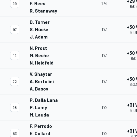
+29 
F. Rees
174
99
6:02
R. Stanaway
D. Turner
+30 
S. Mücke
173
97
6:0
J. Adam
N. Prost
+30 
M. Beche
173
12
6:0
N. Heidfeld
V. Shaytar
+30 
A. Bertolini
173
72
6:03
A. Basov
P. Dalla Lana
+31 
P. Lamy
172
98
6:0
M. Lauda
F. Perrodo
+31 
E. Collard
172
83
6:0