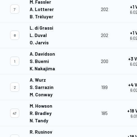
M. Fassler
+1 
A. Lotterer
202
7
6:02
B. Tréluyer
L. di Grassi
+1 
L. Duval
202
8
6:02
O. Jarvis
A. Davidson
+3 
S. Buemi
200
1
6:02
K. Nakajima
A. Wurz
+4 
S. Sarrazin
199
2
6:0
M. Conway
M. Howson
+18 
R. Bradley
185
47
6:0
N. Tandy
R. Rusinov
+18 