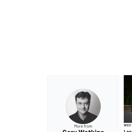
WEC
More from
Los