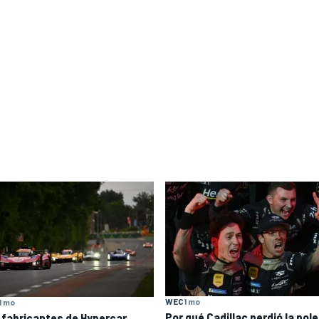
WEC
1 mo
1 mo
Por qué Cadillac perdió la pole
 fabricantes de Hypercar