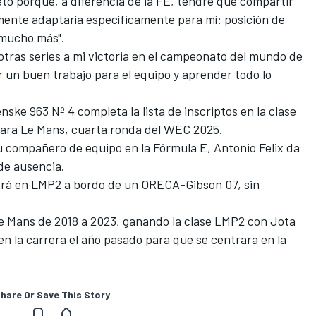
to porque, a diferencia de la FE, tendré que compartir
mente adaptaría específicamente para mí: posición de
 mucho más".
 otras series a mi victoria en el campeonato del mundo de
r un buen trabajo para el equipo y aprender todo lo
ske 963 Nº 4 completa la lista de inscriptos en la clase
para Le Mans, cuarta ronda del WEC 2025.
 compañero de equipo en la Fórmula E,
Antonio Felix da
 de ausencia.
erá en LMP2 a bordo de un ORECA-Gibson 07, sin
e Le Mans de 2018 a 2023, ganando la clase LMP2 con Jota
en la carrera el año pasado para que se centrara en la
hare Or Save This Story