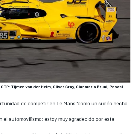
GTP: Tijmen van der Helm, Oliver Gray, Gianmaria Bruni, Pascal
portunidad de competir en Le Mans "como un sueño hecho
en el automovilismo; estoy muy agradecido por esta