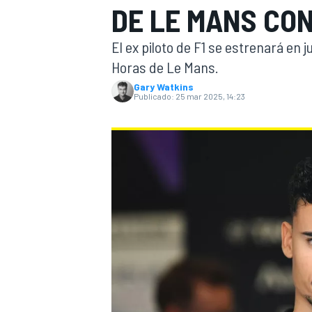
DE LE MANS CO
FÓRMULA E
MOTO
El ex piloto de F1 se estrenará en j
Horas de Le Mans.
Gary Watkins
Publicado:
25 mar 2025, 14:23
NASCAR
INDYCAR
SPORTSCAR
RALLY
TURISM
MÁS