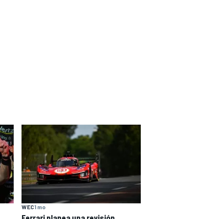
WEC
1 mo
Ferrari planea una revisión