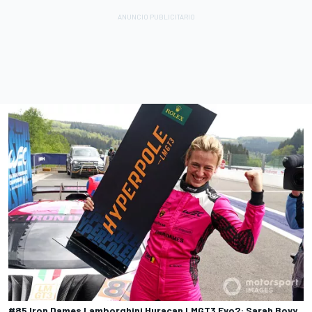
#85 Iron Dames Lamborghini Huracan LMGT3 Evo2: Sarah Bovy