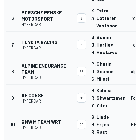
K. Estre
PORSCHE PENSKE
6
A. Lotterer
Pors
MOTORSPORT
6
HYPERCAR
L. Vanthoor
S. Buemi
TOYOTA RACING
7
B. Hartley
Toyo
8
HYPERCAR
R. Hirakawa
P. Chatin
ALPINE ENDURANCE
8
J. Gounon
Alpi
TEAM
35
HYPERCAR
C. Milesi
R. Kubica
AF CORSE
9
R. Shwartzman
Ferr
83
HYPERCAR
Y. Yifei
S. Linde
BMW M TEAM WRT
10
R. Frijns
BMW
20
HYPERCAR
R. Rast