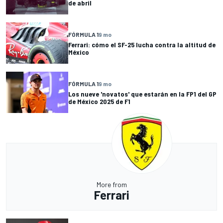
de abril
FÓRMULA 1
9 mo
Ferrari: cómo el SF-25 lucha contra la altitud de
México
FÓRMULA 1
9 mo
Los nueve 'novatos' que estarán en la FP1 del GP
de México 2025 de F1
More from
Ferrari