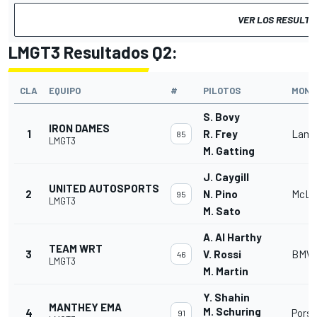
VER LOS RESULT
LMGT3 Resultados Q2:
CLA
EQUIPO
#
PILOTOS
MONO
S. Bovy
IRON DAMES
1
R. Frey
Lamb
85
LMGT3
M. Gatting
J. Caygill
UNITED AUTOSPORTS
2
N. Pino
McLa
95
LMGT3
M. Sato
A. Al Harthy
TEAM WRT
3
V. Rossi
BMW 
46
LMGT3
M. Martin
Y. Shahin
MANTHEY EMA
M. Schuring
4
Porsc
91