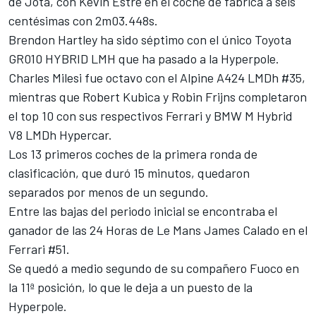
de Jota, con
Kevin Estre
en el coche de fábrica a seis
centésimas con 2m03.448s.
Brendon Hartley
ha sido séptimo con el único Toyota
GR010 HYBRID LMH que ha pasado a la Hyperpole.
Charles Milesi
fue octavo con el
Alpine
A424 LMDh #35,
mientras que
Robert Kubica
y
Robin Frijns
completaron
el top 10 con sus respectivos
Ferrari
y BMW M Hybrid
V8 LMDh Hypercar.
Los 13 primeros coches de la primera ronda de
clasificación, que duró 15 minutos, quedaron
separados por menos de un segundo.
Entre las bajas del periodo inicial se encontraba el
ganador de las 24 Horas de Le Mans
James Calado
en el
Ferrari #51.
Se quedó a medio segundo de su compañero Fuoco en
la 11ª posición, lo que le deja a un puesto de la
Hyperpole.