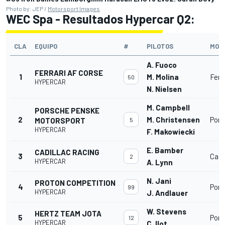
Photo by: JEP /
Motorsport Images
WEC Spa - Resultados Hypercar Q2:
CLA
EQUIPO
#
PILOTOS
MON
A. Fuoco
FERRARI AF CORSE
1
M. Molina
Ferr
50
HYPERCAR
N. Nielsen
M. Campbell
PORSCHE PENSKE
2
M. Christensen
Pors
MOTORSPORT
5
HYPERCAR
F. Makowiecki
E. Bamber
CADILLAC RACING
3
Cadi
2
HYPERCAR
A. Lynn
N. Jani
PROTON COMPETITION
4
Pors
99
HYPERCAR
J. Andlauer
W. Stevens
HERTZ TEAM JOTA
5
Pors
12
HYPERCAR
C. Ilot