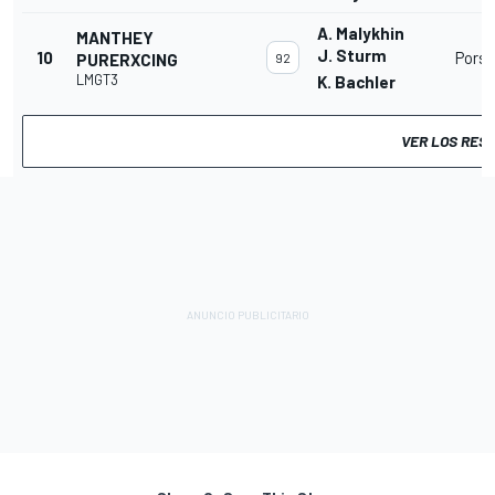
A. Malykhin
MANTHEY
J. Sturm
10
Porsc
PURERXCING
92
LMGT3
K. Bachler
VER LOS RES