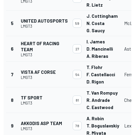
LMGT3
R. Lietz
J. Cottingham
UNITED AUTOSPORTS
5
N. Costa
McLa
59
LMGT3
G. Saucy
I. James
HEART OF RACING
6
D. Mancinelli
Asto
TEAM
27
LMGT3
A. Riberas
T. Flohr
VISTA AF CORSE
7
F. Castellacci
Ferra
54
LMGT3
D. Rigon
T. Van Rompuy
TF SPORT
8
R. Andrade
Chevr
81
LMGT3
C. Eastwood
A. Robin
AKKODIS ASP TEAM
9
T. Boguslavskiy
Lexu
78
LMGT3
R. Miyata