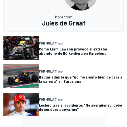
More from
Jules de Graaf
FÓRMULA 1
1 mo
Cómo Liam Lawson provocó el extraño
abandono de Hülkenberg en Barcelona
FÓRMULA 1
1 mo
Hadjar admite que "no me siento bien de cara a
la carrera" en Barcelona
FÓRMULA 1
1 mo
Leclerc tras el accidente: "Me avergüenzo, debe
de ser duro apoyarme"