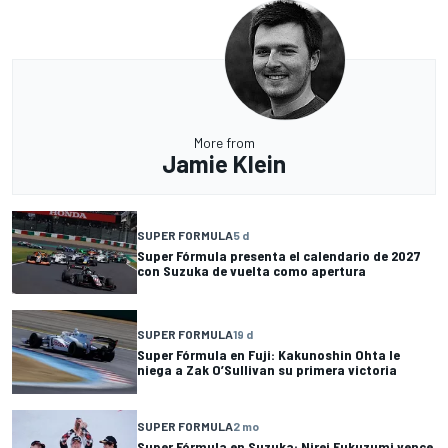
More from
Jamie Klein
SUPER FORMULA
5 d
Super Fórmula presenta el calendario de 2027
con Suzuka de vuelta como apertura
SUPER FORMULA
19 d
Super Fórmula en Fuji: Kakunoshin Ohta le
niega a Zak O’Sullivan su primera victoria
SUPER FORMULA
2 mo
Super Fórmula en Suzuka: Nirei Fukuzumi vence