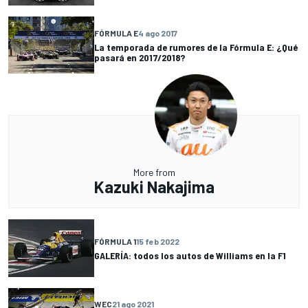
FÓRMULA E
4 ago 2017
La temporada de rumores de la Fórmula E: ¿Qué
pasará en 2017/2018?
More from
Kazuki Nakajima
FÓRMULA 1
15 feb 2022
GALERÍA: todos los autos de Williams en la F1
WEC
21 ago 2021