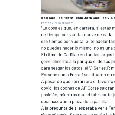
#38 Cadillac Hertz Team Jota Cadillac V-S
Photo by: Nikolaz Godet
"La cosa es que, en carrera, si estás
de tiempo por vuelta, nueve de cada di
ese tiempo por vuelta. Si te adelanta
no puedes hacer lo mismo, no es una c
El ritmo de Cadillac en tandas largas 
generalmente a la par que el de sus pr
para sesgar los datos, el V-Series.R 
Porsche como Ferrari se situaron en 
A pesar de que Ferrari era el favorito
obvio, los coches de AF Corse saldrán
posición, mientras que el fabricante 
decimoséptima plaza de la parrilla.
A la pregunta de si esperaba ver a Fer
sin creérmelo. Creo que se están bur