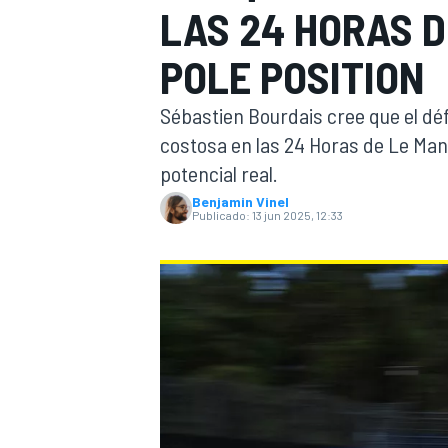
LAS 24 HORAS D
FÓRMULA E
MOTO
POLE POSITION
Sébastien Bourdais cree que el défi
costosa en las 24 Horas de Le Man
potencial real.
Benjamin Vinel
NASCAR
INDYCAR
SPORTSCAR
RALLY
TURISM
Publicado:
13 jun 2025, 12:33
MÁS