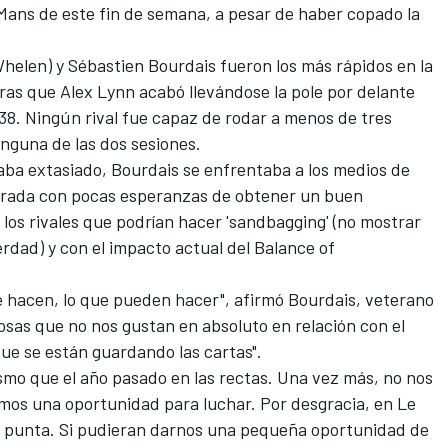
Mans de este fin de semana, a pesar de haber copado la
Whelen) y Sébastien Bourdais fueron los más rápidos en la
tras que Alex Lynn acabó llevándose la pole por delante
38. Ningún rival fue capaz de rodar a menos de tres
inguna de las dos sesiones.
ba extasiado, Bourdais se enfrentaba a los medios de
trada con pocas esperanzas de obtener un buen
 los rivales que podrían hacer 'sandbagging' (no mostrar
verdad) y con el impacto actual del Balance of
 hacen, lo que pueden hacer", afirmó Bourdais, veterano
osas que no nos gustan en absoluto en relación con el
que se están guardando las cartas".
smo que el año pasado en las rectas. Una vez más, no nos
mos una oportunidad para luchar. Por desgracia, en Le
ad punta. Si pudieran darnos una pequeña oportunidad de