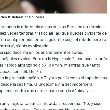
eries.R: Sebastien Bourdais
 marcando la diferencia en las curvas Porsche en términos
ez veces tendrás tráfico allí, así que puedes olvidarte de
n en cualquier momento, alguien te coge el rebufo pero tú
arrera", siguió explicando.
ha sido decente en los entrenamientos libres,
incipales rivales. Pero en la Hyperpole 2, con poco rebufo
más rápido alcanzó sólo 331,8 km/h, mientras que tanto
cabeza con 338,1 km/h.
 en la preclasificación, y Toyota partía como el tapado más
 desde la séptima, la undécima y la decimotercera
japonés tendrá que conformarse con la décima y la
rari y Toyota tan atrás, Bourdais respondió: "No, y sigo
lando de nosotros. Toyota ha cometido errores.