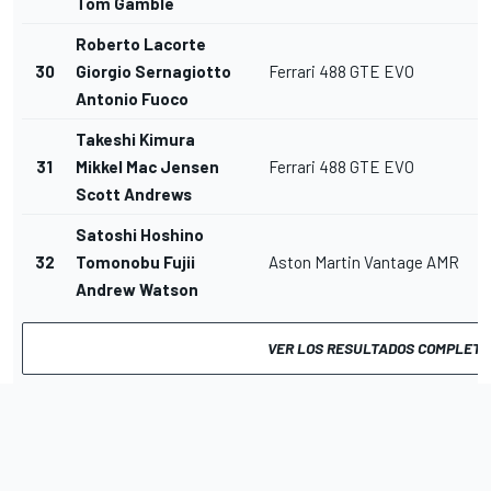
Tom Gamble
Roberto Lacorte
30
Giorgio Sernagiotto
Ferrari 488 GTE EVO
L
Antonio Fuoco
Takeshi Kimura
31
Mikkel Mac Jensen
Ferrari 488 GTE EVO
L
Scott Andrews
Satoshi Hoshino
32
Tomonobu Fujii
Aston Martin Vantage AMR
L
Andrew Watson
VER LOS RESULTADOS COMPLETO