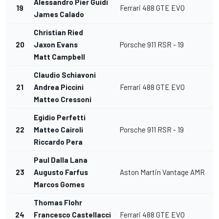
Alessandro Pier Guidi
19
Ferrari 488 GTE EVO
L
James Calado
Christian Ried
20
Jaxon Evans
Porsche 911 RSR - 19
L
Matt Campbell
Claudio Schiavoni
21
Andrea Piccini
Ferrari 488 GTE EVO
L
Matteo Cressoni
Egidio Perfetti
22
Matteo Cairoli
Porsche 911 RSR - 19
L
Riccardo Pera
Paul Dalla Lana
23
Augusto Farfus
Aston Martin Vantage AMR
L
Marcos Gomes
Thomas Flohr
24
Francesco Castellacci
Ferrari 488 GTE EVO
L