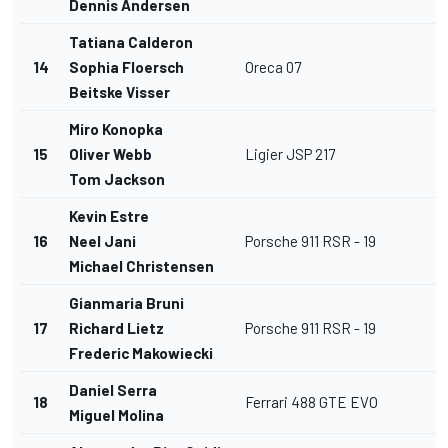
Dennis Andersen
Tatiana Calderon
14
Sophia Floersch
Oreca 07
Beitske Visser
Miro Konopka
15
Oliver Webb
Ligier JSP 217
Tom Jackson
Kevin Estre
16
Neel Jani
Porsche 911 RSR - 19
L
Michael Christensen
Gianmaria Bruni
17
Richard Lietz
Porsche 911 RSR - 19
L
Frederic Makowiecki
Daniel Serra
18
Ferrari 488 GTE EVO
L
Miguel Molina