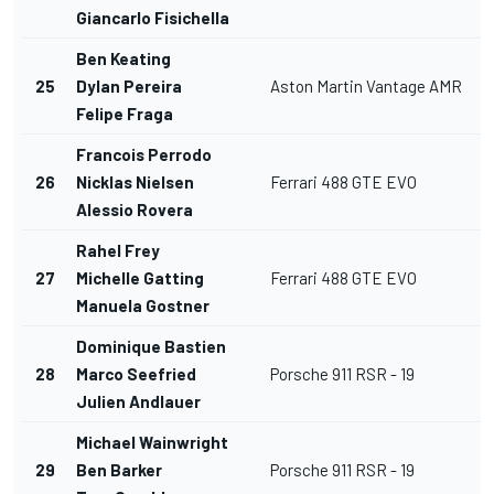
Giancarlo Fisichella
Ben Keating
25
Dylan Pereira
Aston Martin Vantage AMR
L
Felipe Fraga
Francois Perrodo
26
Nicklas Nielsen
Ferrari 488 GTE EVO
L
Alessio Rovera
Rahel Frey
27
Michelle Gatting
Ferrari 488 GTE EVO
L
Manuela Gostner
Dominique Bastien
28
Marco Seefried
Porsche 911 RSR - 19
L
Julien Andlauer
Michael Wainwright
29
Ben Barker
Porsche 911 RSR - 19
L