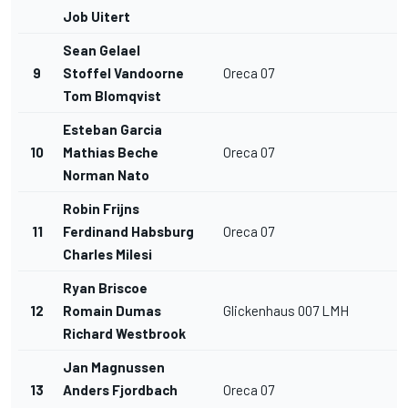
Job Uitert
Sean Gelael
9
Stoffel Vandoorne
Oreca 07
Tom Blomqvist
Esteban Garcia
10
Mathias Beche
Oreca 07
Norman Nato
Robin Frijns
11
Ferdinand Habsburg
Oreca 07
Charles Milesi
Ryan Briscoe
12
Romain Dumas
Glickenhaus 007 LMH
H
Richard Westbrook
Jan Magnussen
13
Anders Fjordbach
Oreca 07