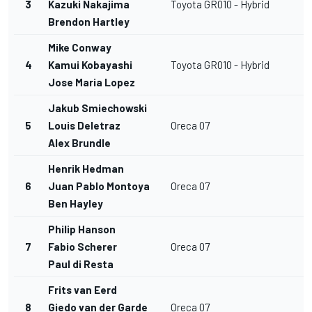
3
Kazuki Nakajima
Toyota GR010 - Hybrid
H
Brendon Hartley
Mike Conway
4
Kamui Kobayashi
Toyota GR010 - Hybrid
H
Jose Maria Lopez
Jakub Smiechowski
5
Louis Deletraz
Oreca 07
Alex Brundle
Henrik Hedman
6
Juan Pablo Montoya
Oreca 07
Ben Hayley
Philip Hanson
7
Fabio Scherer
Oreca 07
Paul di Resta
Frits van Eerd
8
Giedo van der Garde
Oreca 07