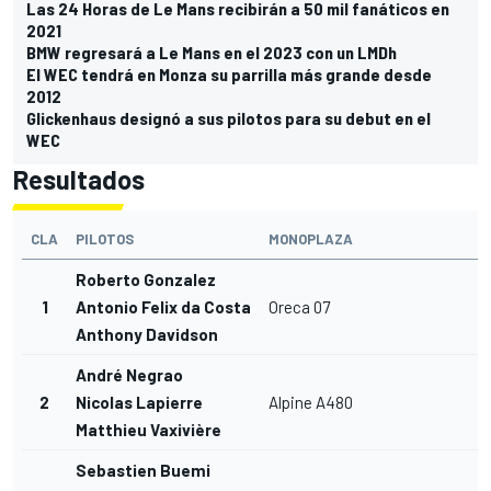
Las 24 Horas de Le Mans recibirán a 50 mil fanáticos en
2021
BMW regresará a Le Mans en el 2023 con un LMDh
El WEC tendrá en Monza su parrilla más grande desde
2012
Glickenhaus designó a sus pilotos para su debut en el
WEC
Resultados
CLA
PILOTOS
MONOPLAZA
C
Roberto Gonzalez
1
Antonio Felix da Costa
Oreca 07
Anthony Davidson
André Negrao
2
Nicolas Lapierre
Alpine A480
H
Matthieu Vaxivière
Sebastien Buemi