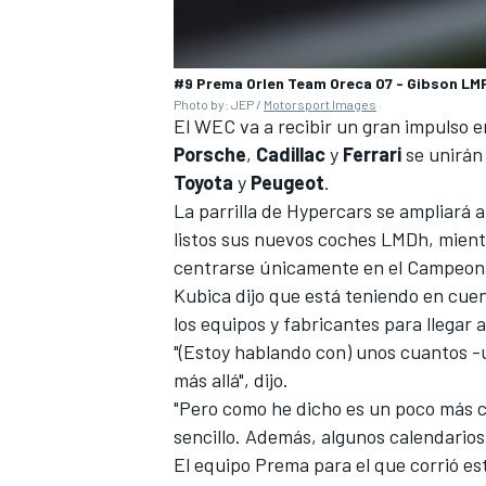
#9 Prema Orlen Team Oreca 07 - Gibson LM
Photo by: JEP /
Motorsport Images
El WEC va a recibir un gran impulso e
Porsche
,
Cadillac
y
Ferrari
se unirán 
Toyota
y
Peugeot
.
La parrilla de Hypercars se ampliará
listos sus nuevos coches LMDh, mien
centrarse únicamente en el Campeon
Kubica dijo que está teniendo en cue
los equipos y fabricantes para llegar
"(Estoy hablando con) unos cuantos -
más allá", dijo.
"Pero como he dicho es un poco más c
sencillo. Además, algunos calendarios 
El equipo Prema para el que corrió e