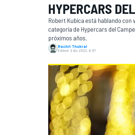
HYPERCARS DE
FÓRMULA E
MOTO
Robert Kubica está hablando con v
categoría de Hypercars del Campeo
próximos años.
Rachit Thukral
Edited:
2 dic 2022, 9:07
NASCAR
INDYCAR
SPORTSCAR
RALLY
TURISM
MÁS