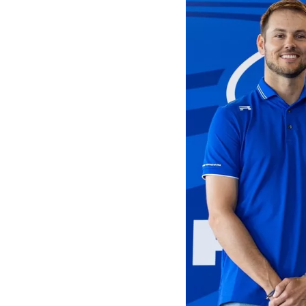
FÓRMULA E
MOTO
NASCAR
INDYCAR
SPORTSCAR
RALLY
TURISM
MÁS