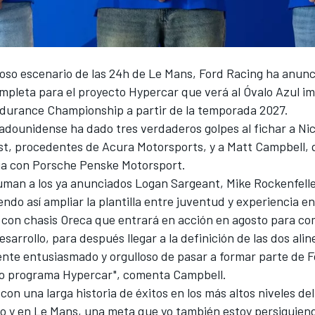
ioso escenario de las 24h de Le Mans, Ford Racing ha anunc
mpleta para el proyecto Hypercar que verá al Óvalo Azul im
durance Championship a partir de la temporada 2027.
dounidense ha dado tres verdaderos golpes al fichar a Nick
st
, procedentes de Acura Motorsports, y a
Matt Campbell
,
ia con Porsche Penske Motorsport.
suman a los ya anunciados Logan Sargeant, Mike Rockenfelle
endo así ampliar la plantilla entre juventud y experiencia en
o con chasis Oreca que entrará en acción en agosto para co
sarrollo, para después llegar a la definición de las dos ali
ente entusiasmado y orgulloso de pasar a formar parte de 
o programa Hypercar", comenta Campbell.
con una larga historia de éxitos en los más altos niveles del
o y en Le Mans, una meta que yo también estoy persiguiend