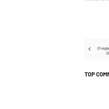
El reg
2
TOP COM