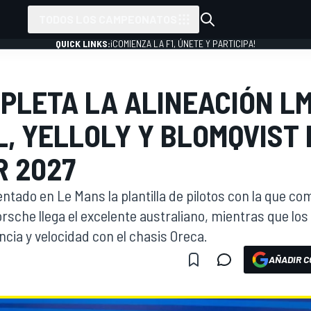
TODOS LOS CAMPEONATOS
QUICK LINKS:
¡COMIENZA LA F1, ÚNETE Y PARTICIPA!
PLETA LA ALINEACIÓN L
, YELLOLY Y BLOMQVIST 
 2027
entado en Le Mans la plantilla de pilotos con la que co
rsche llega el excelente australiano, mientras que lo
cia y velocidad con el chasis Oreca.
AÑADIR C