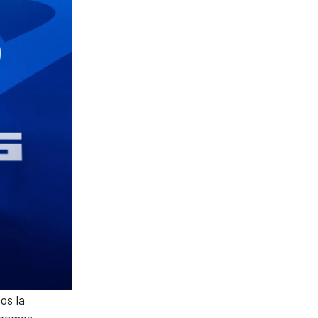
os la
seamos