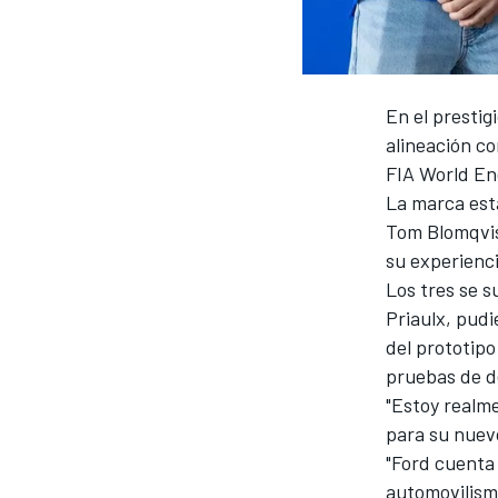
En el prestig
alineación co
FIA World En
La marca esta
Tom Blomqvi
su experienc
Los tres se 
Priaulx, pudi
del prototip
pruebas de de
"Estoy realm
para su nuev
"Ford cuenta 
automovilism