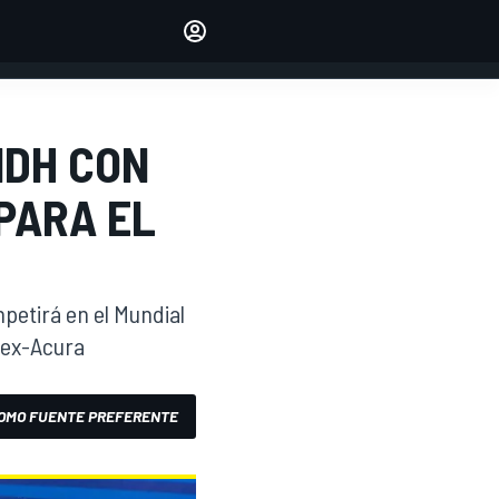
Make your voice heard with
article commenting.
INICIAR SESIÓN
EDICIÓN
MDH CON
ESPANOL
PARA EL
mpetirá en el Mundial
s ex-Acura
OMO FUENTE PREFERENTE