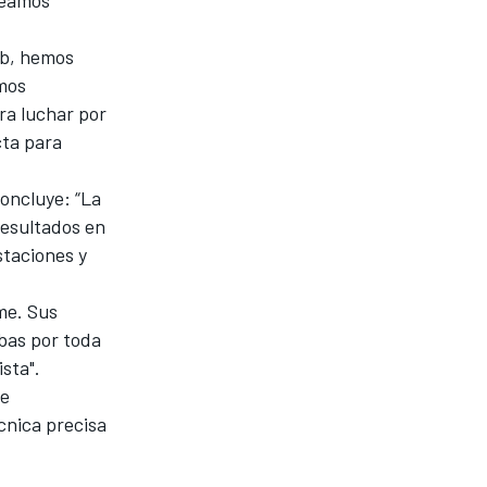
eb, hemos
amos
ra luchar por
cta para
oncluye: “La
resultados en
staciones y
me. Sus
bas por toda
sta".
de
cnica precisa