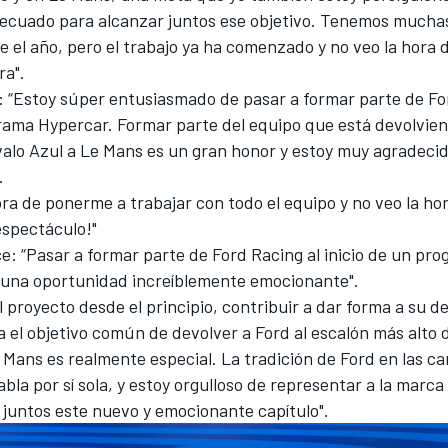
adecuado para alcanzar juntos ese objetivo. Tenemos mucha
 el año, pero el trabajo ya ha comenzado y no veo la hora d
ra".
e: “Estoy súper entusiasmado de pasar a formar parte de F
rama Hypercar. Formar parte del equipo que está devolvien
valo Azul a Le Mans es un gran honor y estoy muy agradecid
.
ora de ponerme a trabajar con todo el equipo y no veo la ho
 espectáculo!"
e: “Pasar a formar parte de Ford Racing al inicio de un pr
 una oportunidad increíblemente emocionante".
l proyecto desde el principio, contribuir a dar forma a su de
a el objetivo común de devolver a Ford al escalón más alto 
 Mans es realmente especial. La tradición de Ford en las ca
abla por sí sola, y estoy orgulloso de representar a la marc
untos este nuevo y emocionante capítulo".