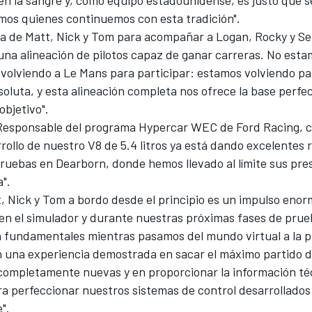
mos quienes continuemos con esta tradición".
ada de Matt, Nick y Tom para acompañar a Logan, Rocky y S
una alineación de pilotos capaz de ganar carreras. No est
volviendo a Le Mans para participar: estamos volviendo pa
bsoluta, y esta alineación completa nos ofrece la base perfe
objetivo".
Responsable del programa Hypercar WEC de Ford Racing, c
rollo de nuestro V8 de 5.4 litros ya está dando excelentes 
ruebas en Dearborn, donde hemos llevado al límite sus pre
a".
, Nick y Tom a bordo desde el principio es un impulso enor
 en el simulador y durante nuestras próximas fases de prue
 fundamentales mientras pasamos del mundo virtual a la pi
n una experiencia demostrada en sacar el máximo partido 
completamente nuevas y en proporcionar la información té
ra perfeccionar nuestros sistemas de control desarrollados
".