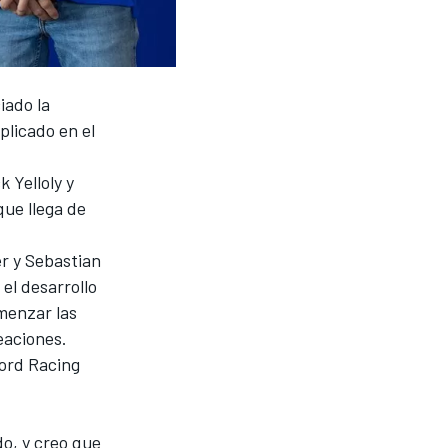
iado la
plicado en el
 Yelloly y
 que llega de
r y Sebastian
 el desarrollo
menzar las
neaciones.
Ford Racing
o, y creo que