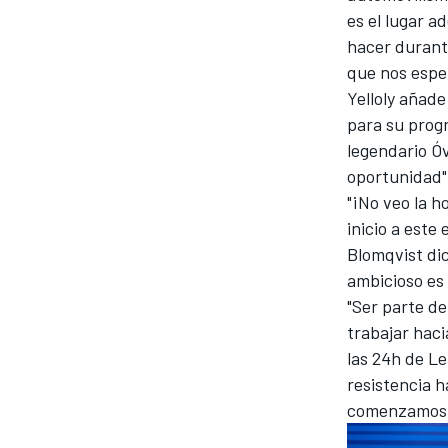
es el lugar 
hacer durante
que nos espe
Yelloly añad
para su prog
legendario Ó
oportunidad"
"¡No veo la h
inicio a este
Blomqvist dic
ambicioso es
"Ser parte de
trabajar haci
las 24h de Le
resistencia h
comenzamos j