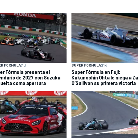
ER FORMULA
7 d
SUPER FORMULA
21 d
er Fórmula presenta el
Super Fórmula en Fuji:
endario de 2027 con Suzuka
Kakunoshin Ohta le niega a Z
vuelta como apertura
O’Sullivan su primera victoria