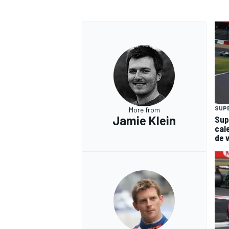
SUP
More from
Jamie Klein
Sup
cal
de 