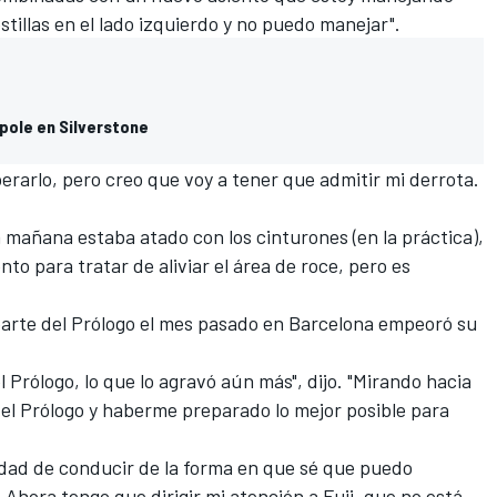
tillas en el lado izquierdo y no puedo manejar".
pole en Silverstone
erarlo, pero creo que voy a tener que admitir mi derrota.
 mañana estaba atado con los cinturones (en la práctica),
nto para tratar de aliviar el área de roce, pero es
arte del Prólogo el mes pasado en Barcelona empeoró su
l Prólogo, lo que lo agravó aún más", dijo. "Mirando hacia
 el Prólogo y haberme preparado lo mejor posible para
idad de conducir de la forma en que sé que puedo
 Ahora tengo que dirigir mi atención a Fuji, que no está