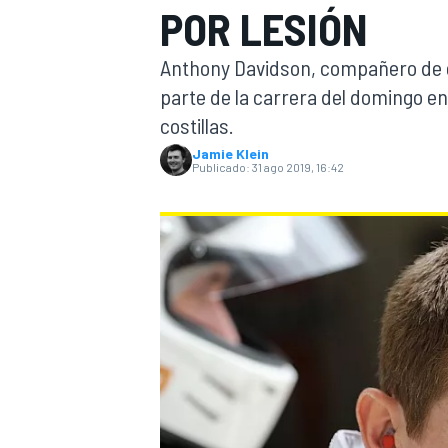
POR LESIÓN
FÓRMULA E
MOTO
Anthony Davidson, compañero de e
parte de la carrera del domingo en
costillas.
Jamie Klein
Publicado:
31 ago 2019, 16:42
NASCAR
INDYCAR
SPORTSCAR
RALLY
TURISM
MÁS