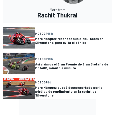
More from
Rachit Thukral
MOTOGP
16 h
Marc Márquez reconoce sus dificultades en
Silverstone, pero evita el pánico
MOTOGP
18 h
Así vivimos el Gran Premio de Gran Bretaña de
MotoGP, minuto a minuto
MOTOGP
1 d
Marc Márquez quedó desconcertado por la
pérdida de rendimiento en la sprint de
Silverstone