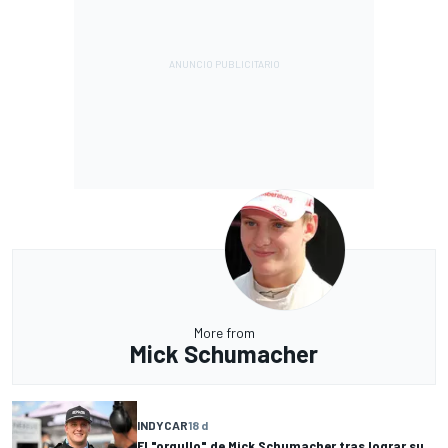
More from
Mick Schumacher
INDYCAR
18 d
El "orgullo" de Mick Schumacher tras lograr su