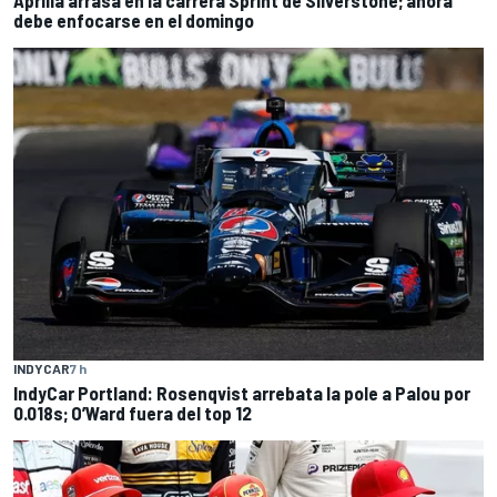
Aprilia arrasa en la carrera Sprint de Silverstone; ahora
debe enfocarse en el domingo
INDYCAR
7 h
IndyCar Portland: Rosenqvist arrebata la pole a Palou por
0.018s; O’Ward fuera del top 12