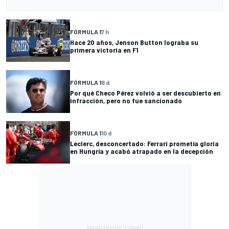
FÓRMULA 1
7 h
Hace 20 años, Jenson Button lograba su
primera victoria en F1
FÓRMULA 1
8 d
Por qué Checo Pérez volvió a ser descubierto en
infracción, pero no fue sancionado
FÓRMULA 1
10 d
Leclerc, desconcertado: Ferrari prometía gloria
en Hungría y acabó atrapado en la decepción