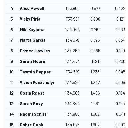
4
Alice Powell
1'33.860
0.577
0.422
5
Vicky Piria
1'33.981
0.698
0.121
6
Miki Koyama
1'34.044
0.761
0.063
7
Marta Garcia
1'34.078
0.795
0.034
8
Esmee Hawkey
1'34.268
0.985
0.190
9
Sarah Moore
1'34.474
1.191
0.206
10
Tasmin Pepper
1'34.519
1.236
0.045
11
Vivien Keszthelyi
1'34.525
1.242
0.006
12
Gosia Rdest
1'34.689
1.406
0.164
13
Sarah Bovy
1'34.844
1.561
0.155
14
Naomi Schiff
1'34.885
1.602
0.041
15
Sabre Cook
1'34.975
1.692
0.090