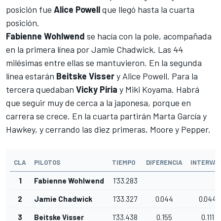
posición fue
Alice Powell
que llegó hasta la cuarta
posición.
Fabienne Wohlwend
se hacía con la pole, acompañada
en la primera línea por Jamie Chadwick. Las 44
milésimas entre ellas se mantuvieron. En la segunda
línea estarán
Beitske Visser
y Alice Powell. Para la
tercera quedaban
Vicky Piria
y Miki Koyama. Habrá
que seguir muy de cerca a la japonesa, porque en
carrera se crece. En la cuarta partirán Marta García y
Hawkey, y cerrando las diez primeras, Moore y Pepper.
CLA
PILOTOS
TIEMPO
DIFERENCIA
INTERVA
1
Fabienne Wohlwend
1'33.283
2
Jamie Chadwick
1'33.327
0.044
0.044
3
Beitske Visser
1'33.438
0.155
0.111