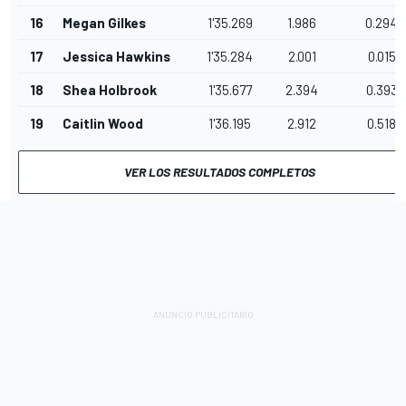
16
Megan Gilkes
1'35.269
1.986
0.294
17
Jessica Hawkins
1'35.284
2.001
0.015
18
Shea Holbrook
1'35.677
2.394
0.393
19
Caitlin Wood
1'36.195
2.912
0.518
VER LOS RESULTADOS COMPLETOS