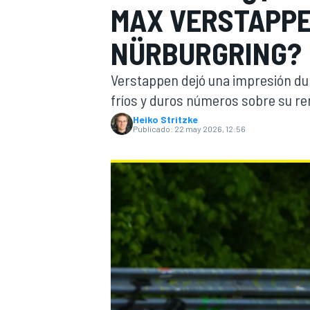
MAX VERSTAPPE
FÓRMULA E
MOTO
NÜRBURGRING?
Verstappen dejó una impresión dura
fríos y duros números sobre su r
Heiko Stritzke
Publicado:
22 may 2026, 12:56
NASCAR
INDYCAR
SPORTSCAR
RALLY
TURISM
MÁS