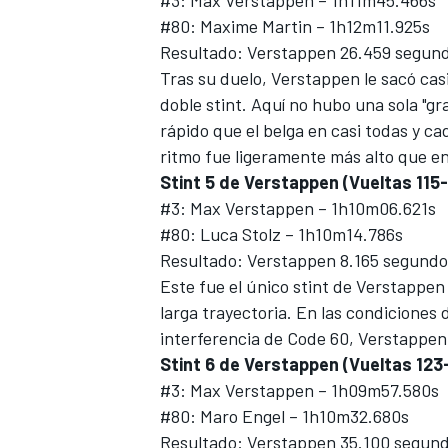
#3: Max Verstappen – 1h11m45.466s
#80: Maxime Martin – 1h12m11.925s
Resultado: Verstappen 26.459 segund
Tras su duelo, Verstappen le sacó ca
doble stint. Aquí no hubo una sola "
rápido que el belga en casi todas y ca
ritmo fue ligeramente más alto que en 
Stint 5 de Verstappen (Vueltas 115
#3: Max Verstappen – 1h10m06.621s
#80: Luca Stolz – 1h10m14.786s
Resultado: Verstappen 8.165 segundo
Este fue el único stint de Verstappen 
larga trayectoria. En las condiciones
interferencia de Code 60, Verstappen
Stint 6 de Verstappen (Vueltas 123
#3: Max Verstappen – 1h09m57.580s
#80: Maro Engel – 1h10m32.680s
Resultado: Verstappen 35.100 segund