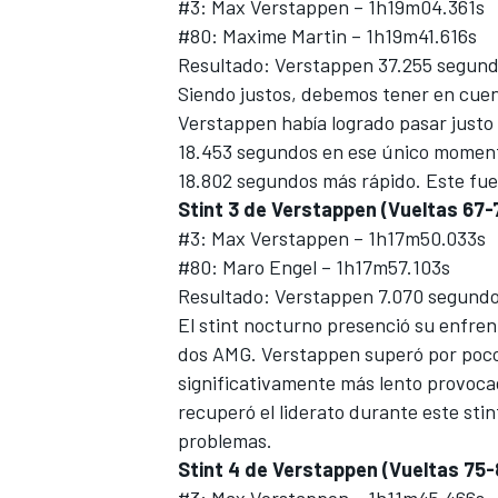
#3: Max Verstappen – 1h19m04.361s
#80: Maxime Martin – 1h19m41.616s
Resultado: Verstappen 37.255 segund
Siendo justos, debemos tener en cuen
Verstappen había logrado pasar justo a
18.453 segundos en ese único momento
18.802 segundos más rápido. Este fue 
Stint 3 de Verstappen (Vueltas 67-
#3: Max Verstappen – 1h17m50.033s
#80: Maro Engel – 1h17m57.103s
Resultado: Verstappen 7.070 segundo
El stint nocturno presenció su enfren
dos AMG. Verstappen superó por poco a
significativamente más lento provoca
recuperó el liderato durante este sti
problemas.
Stint 4 de Verstappen (Vueltas 75-