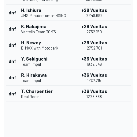
H. Ishiura
+28 Vueltas
dnf
JMS P.mu/cerumo-INGING
29'48.692
K. Nakajima
+29 Vueltas
dnf
Vantelin Team TOM'S
27'52.150
H. Newey
+29 Vueltas
dnf
B-MAX with Motopark
27'52.701
Y. Sekiguchi
+33 Vueltas
dnf
Team Impul
19'32.546
R. Hirakawa
+36 Vueltas
dnf
Team Impul
12'07.215
T. Charpentier
+36 Vueltas
dnf
Real Racing
12'26.868