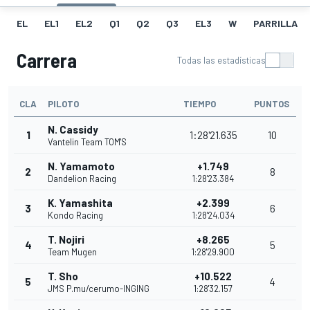
EL
EL1
EL2
Q1
Q2
Q3
EL3
W
PARRILLA
Carrera
Todas las estadísticas
CLA
PILOTO
TIEMPO
PUNTOS
N. Cassidy
1
1:28'21.635
10
Vantelin Team TOM'S
N. Yamamoto
+1.749
2
8
Dandelion Racing
1:28'23.384
K. Yamashita
+2.399
3
6
Kondo Racing
1:28'24.034
T. Nojiri
+8.265
4
5
Team Mugen
1:28'29.900
T. Sho
+10.522
5
4
JMS P.mu/cerumo-INGING
1:28'32.157