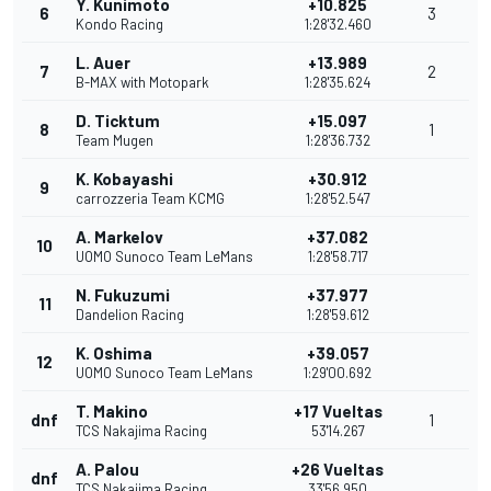
Y. Kunimoto
+10.825
6
3
Kondo Racing
1:28'32.460
L. Auer
+13.989
7
2
B-MAX with Motopark
1:28'35.624
D. Ticktum
+15.097
8
1
Team Mugen
1:28'36.732
K. Kobayashi
+30.912
9
carrozzeria Team KCMG
1:28'52.547
A. Markelov
+37.082
10
UOMO Sunoco Team LeMans
1:28'58.717
N. Fukuzumi
+37.977
11
Dandelion Racing
1:28'59.612
K. Oshima
+39.057
12
UOMO Sunoco Team LeMans
1:29'00.692
T. Makino
+17 Vueltas
dnf
1
TCS Nakajima Racing
53'14.267
A. Palou
+26 Vueltas
dnf
TCS Nakajima Racing
33'56.950