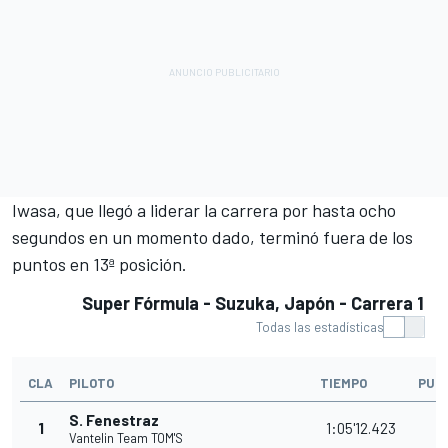
Iwasa, que llegó a liderar la carrera por hasta ocho
segundos en un momento dado, terminó fuera de los
puntos en 13ª posición.
Super Fórmula - Suzuka, Japón - Carrera 1
Todas las estadísticas
CLA
PILOTO
TIEMPO
PUN
S. Fenestraz
1
1:05'12.423
2
Vantelin Team TOM'S