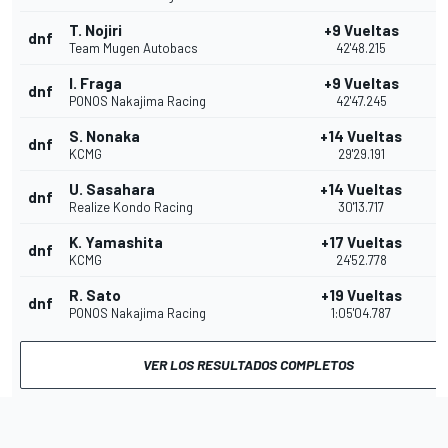
T. Nojiri
+9 Vueltas
dnf
Team Mugen Autobacs
42'48.215
I. Fraga
+9 Vueltas
dnf
PONOS Nakajima Racing
42'47.245
S. Nonaka
+14 Vueltas
dnf
KCMG
29'29.191
U. Sasahara
+14 Vueltas
dnf
Realize Kondo Racing
30'13.717
K. Yamashita
+17 Vueltas
dnf
KCMG
24'52.778
R. Sato
+19 Vueltas
dnf
PONOS Nakajima Racing
1:05'04.787
VER LOS RESULTADOS COMPLETOS