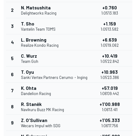
N. Matsushita
+0.760
2
1
Delightworks Racing
1:05'13.183
T. Sho
+1.159
3
1
Vantelin Team TOM'S
1:05'13.582
L. Browning
+6.639
4
8
Realize Kondo Racing
1:05'19.062
C. Wurz
+10.419
5
6
Team Goh
1:05'22.842
T. Oyu
+10.963
6
5
Sanki Vertex Partners Cerumo・Inging
1:05'23.386
K. Ohta
+57.019
7
4
Dandelion Racing
1:06'09.442
R. Staněk
+1'00.988
8
3
Navikuru Buzz MK Racing
1:06'13.411
Z. O'Sullivan
+1'05.333
9
2
Wecars Impul with SDG
1:06'17.756