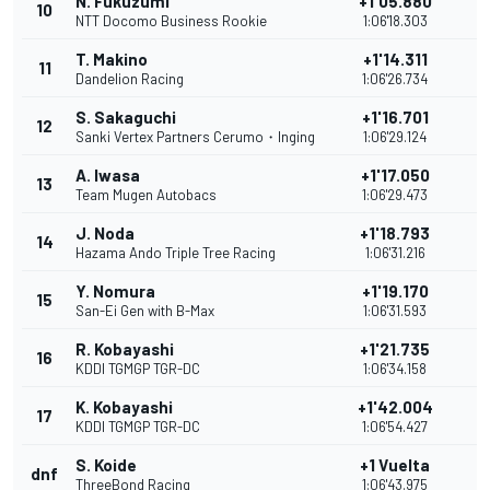
N. Fukuzumi
+1'05.880
10
1
NTT Docomo Business Rookie
1:06'18.303
T. Makino
+1'14.311
11
Dandelion Racing
1:06'26.734
S. Sakaguchi
+1'16.701
12
Sanki Vertex Partners Cerumo・Inging
1:06'29.124
A. Iwasa
+1'17.050
13
Team Mugen Autobacs
1:06'29.473
J. Noda
+1'18.793
14
Hazama Ando Triple Tree Racing
1:06'31.216
Y. Nomura
+1'19.170
15
San-Ei Gen with B-Max
1:06'31.593
R. Kobayashi
+1'21.735
16
KDDI TGMGP TGR-DC
1:06'34.158
K. Kobayashi
+1'42.004
17
KDDI TGMGP TGR-DC
1:06'54.427
S. Koide
+1 Vuelta
dnf
ThreeBond Racing
1:06'43.975