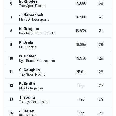
B. Rhodes
6
15.686
39
ThorSport Racing
J. Nemechek
7
16.588
41
NEMCO Motorsports
N. Gragson
8
16.834
31
Kyle Busch Motorsports
K. Grala
9
19.095
28
GMS Racing
M. Snider
10
19.930
29
Kyle Busch Motorsports
C. Coughlin
11
25.611
26
ThorSport Racing
R. Smith
12
1 lap
27
RBR Enterprises
T. Young
13
1 lap
24
Youngs Motorsports
J. Haley
14
1 lap
28
GMS Racing