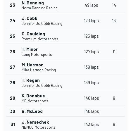
N. Benning
23
49 laps
14
Norm Benning Racing
J. Cobb
24
123 laps
13
Jennifer Jo Cobb Racing
G. Gaulding
25
125 laps
Premium Motorsports
T. Minor
26
127 laps
11
Long Motorsports
M. Harmon
27
138 laps
Mike Harmon Racing
T. Regan
28
139 laps
Jennifer Jo Cobb Racing
K. Donahue
29
140 laps
8
MB Motorsports
30
B. McLeod
140 laps
J. Nemechek
31
143 laps
6
NEMCO Motorsports