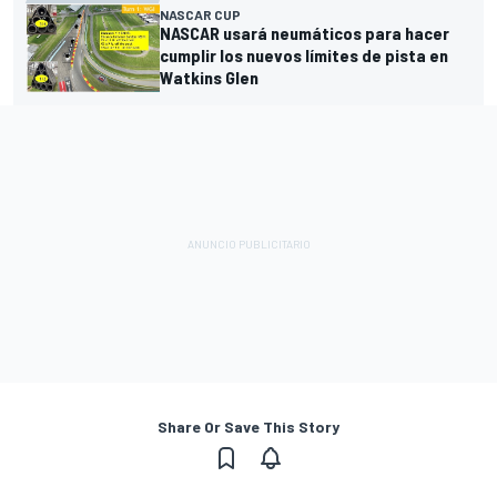
NASCAR CUP
NASCAR usará neumáticos para hacer
cumplir los nuevos límites de pista en
Watkins Glen
Share Or Save This Story