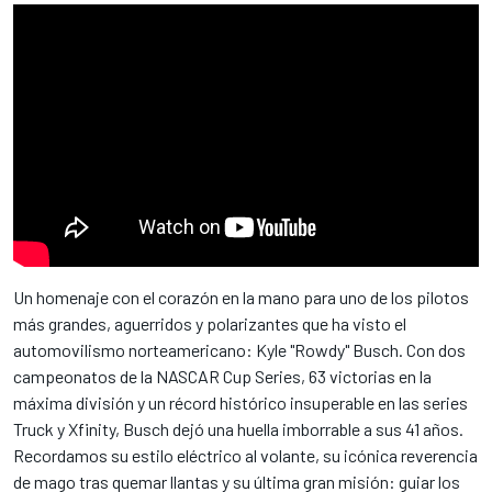
Un homenaje con el corazón en la mano para uno de los pilotos
más grandes, aguerridos y polarizantes que ha visto el
automovilismo norteamericano: Kyle "Rowdy" Busch. Con dos
campeonatos de la NASCAR Cup Series, 63 victorias en la
máxima división y un récord histórico insuperable en las series
Truck y Xfinity, Busch dejó una huella imborrable a sus 41 años.
Recordamos su estilo eléctrico al volante, su icónica reverencia
de mago tras quemar llantas y su última gran misión: guiar los