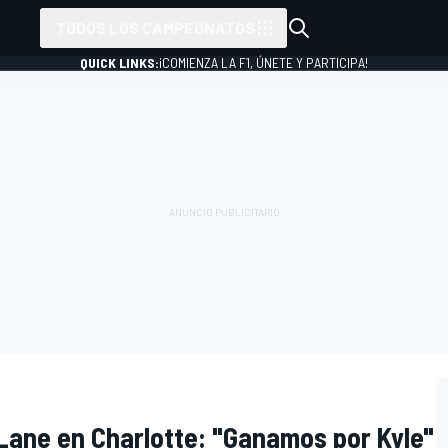
TODOS LOS CAMPEONATOS
QUICK LINKS:
¡COMIENZA LA F1, ÚNETE Y PARTICIPA!
 Lane en Charlotte: "Ganamos por Kyle"