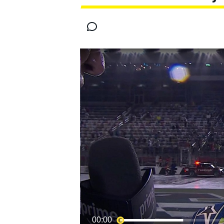
FÓRMULA E
MOTO
NASCAR
INDYCAR
SPORTSCAR
RALLY
TURISM
MÁS
00:00