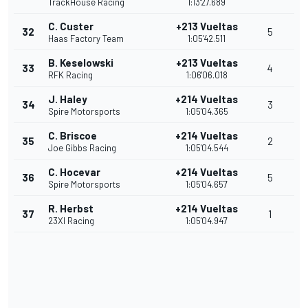
TrackHouse Racing
1:13'27.689
C. Custer
+213 Vueltas
32
5
Haas Factory Team
1:05'42.511
B. Keselowski
+213 Vueltas
33
4
RFK Racing
1:06'06.018
J. Haley
+214 Vueltas
34
3
Spire Motorsports
1:05'04.365
C. Briscoe
+214 Vueltas
35
2
Joe Gibbs Racing
1:05'04.544
C. Hocevar
+214 Vueltas
36
5
Spire Motorsports
1:05'04.657
R. Herbst
+214 Vueltas
37
1
23XI Racing
1:05'04.947