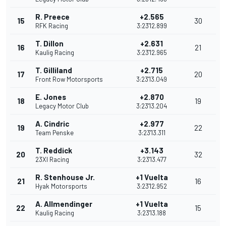
R. Preece
+2.565
15
30
RFK Racing
3:23'12.899
T. Dillon
+2.631
16
21
Kaulig Racing
3:23'12.965
T. Gilliland
+2.715
17
20
Front Row Motorsports
3:23'13.049
E. Jones
+2.870
18
19
Legacy Motor Club
3:23'13.204
A. Cindric
+2.977
19
22
Team Penske
3:23'13.311
T. Reddick
+3.143
20
32
23XI Racing
3:23'13.477
R. Stenhouse Jr.
+1 Vuelta
21
16
Hyak Motorsports
3:23'12.952
A. Allmendinger
+1 Vuelta
22
15
Kaulig Racing
3:23'13.188