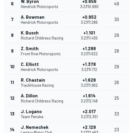
W. Byron
+0.656
6
49
Hendrick Motorsports
3:23'10.990
A. Bowman
+0.952
7
30
Hendrick Motorsports
3:23'11.286
K. Busch
+1.101
8
29
Richard Childress Racing
3:23'11.435
Z. Smith
+1.288
9
28
Front Row Motorsports
3:23'11.622
C. Elliott
+1.378
10
29
Hendrick Motorsports
3:23'11.712
R. Chastain
+1.628
11
26
TrackHouse Racing
3:23'11.962
A. Dillon
+1.814
12
25
Richard Childress Racing
3:23'12.148
J. Logano
+2.017
13
33
Team Penske
3:23'12.351
J. Nemechek
+2.129
14
23
Legacy Motor Club
3:23'12.463