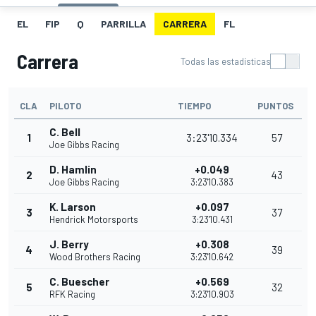
EL
FIP
Q
PARRILLA
CARRERA
FL
Carrera
Todas las estadísticas
CLA
PILOTO
TIEMPO
PUNTOS
C. Bell
1
3:23'10.334
57
Joe Gibbs Racing
D. Hamlin
+0.049
2
43
Joe Gibbs Racing
3:23'10.383
K. Larson
+0.097
3
37
Hendrick Motorsports
3:23'10.431
J. Berry
+0.308
4
39
Wood Brothers Racing
3:23'10.642
C. Buescher
+0.569
5
32
RFK Racing
3:23'10.903