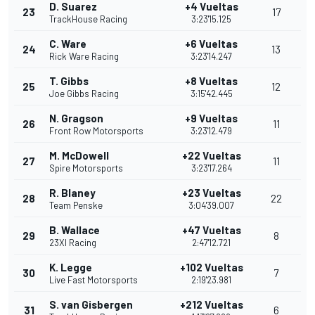
D. Suarez
+4 Vueltas
23
17
TrackHouse Racing
3:23'15.125
C. Ware
+6 Vueltas
24
13
Rick Ware Racing
3:23'14.247
T. Gibbs
+8 Vueltas
25
12
Joe Gibbs Racing
3:15'42.445
N. Gragson
+9 Vueltas
26
11
Front Row Motorsports
3:23'12.479
M. McDowell
+22 Vueltas
27
11
Spire Motorsports
3:23'17.264
R. Blaney
+23 Vueltas
28
22
Team Penske
3:04'39.007
B. Wallace
+47 Vueltas
29
8
23XI Racing
2:47'12.721
K. Legge
+102 Vueltas
30
7
Live Fast Motorsports
2:19'23.981
S. van Gisbergen
+212 Vueltas
31
6