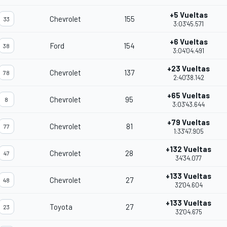
+5 Vueltas
Chevrolet
155
33
3:03'45.571
+6 Vueltas
Ford
154
38
3:04'04.491
+23 Vueltas
Chevrolet
137
78
2:40'38.142
+65 Vueltas
Chevrolet
95
8
3:03'43.644
+79 Vueltas
Chevrolet
81
77
1:33'47.905
+132 Vueltas
Chevrolet
28
47
34'34.077
+133 Vueltas
Chevrolet
27
48
32'04.604
+133 Vueltas
Toyota
27
23
32'04.675