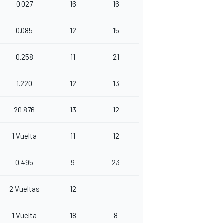
0.027
16
16
0.085
12
15
0.258
11
21
1.220
12
13
20.876
13
12
1 Vuelta
11
12
0.495
9
23
2 Vueltas
12
1 Vuelta
18
8