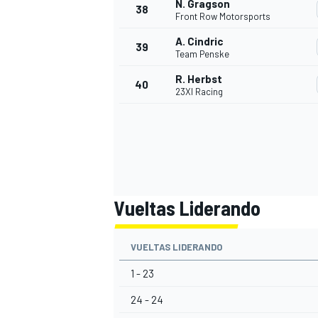
N. Gragson
38
Front Row Motorsports
A. Cindric
39
Team Penske
R. Herbst
40
23XI Racing
Vueltas Liderando
VUELTAS LIDERANDO
1 - 23
24 - 24