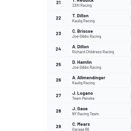
T. Reddick
21
23XI Racing
T. Dillon
22
Kaulig Racing
C. Briscoe
23
Joe Gibbs Racing
A. Dillon
24
Richard Childress Racing
D. Hamlin
25
Joe Gibbs Racing
A. Allmendinger
26
Kaulig Racing
J. Logano
27
Team Penske
J. Gase
28
NY Racing Team
C. Mears
29
Garage 66