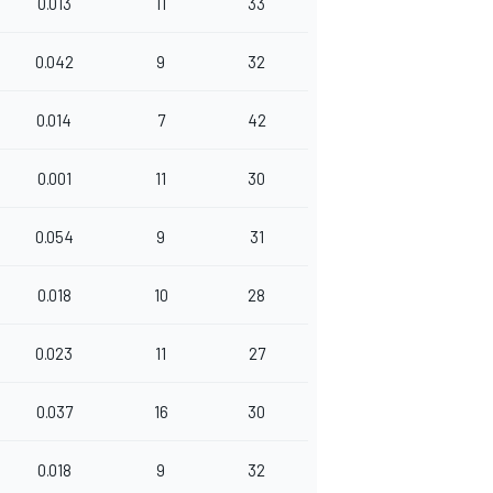
0.013
11
33
0.042
9
32
0.014
7
42
0.001
11
30
0.054
9
31
0.018
10
28
0.023
11
27
0.037
16
30
0.018
9
32