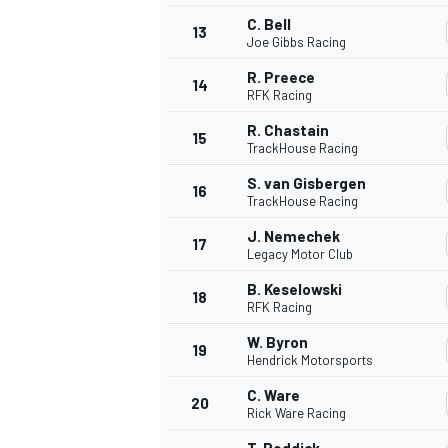
C. Bell
13
Joe Gibbs Racing
R. Preece
14
RFK Racing
R. Chastain
15
TrackHouse Racing
S. van Gisbergen
16
TrackHouse Racing
J. Nemechek
17
Legacy Motor Club
B. Keselowski
18
RFK Racing
W. Byron
19
Hendrick Motorsports
C. Ware
20
Rick Ware Racing