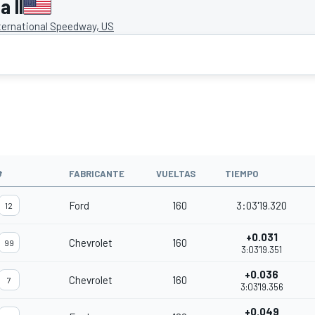
 II
ternational Speedway, US
O
#
FABRICANTE
VUELTAS
TIEMPO
Ford
160
3:03'19.320
12
+0.031
Chevrolet
160
99
3:03'19.351
+0.036
Chevrolet
160
7
3:03'19.356
+0.049