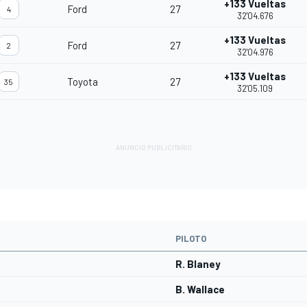
+133 Vueltas
Ford
27
4
32'04.676
+133 Vueltas
Ford
27
2
32'04.976
+133 Vueltas
Toyota
27
35
32'05.109
PILOTO
R. Blaney
B. Wallace