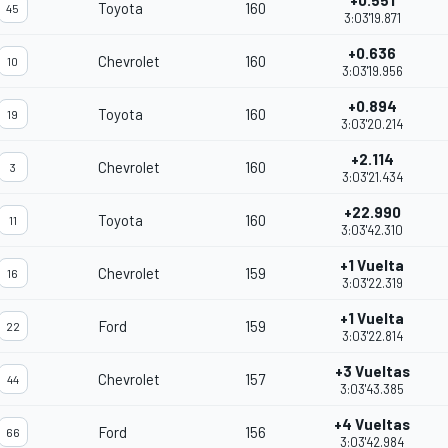
+0.551
Toyota
160
45
3:03'19.871
+0.636
Chevrolet
160
10
3:03'19.956
+0.894
Toyota
160
19
3:03'20.214
+2.114
Chevrolet
160
3
3:03'21.434
+22.990
Toyota
160
11
3:03'42.310
+1 Vuelta
Chevrolet
159
16
3:03'22.319
+1 Vuelta
Ford
159
22
3:03'22.814
+3 Vueltas
Chevrolet
157
44
3:03'43.385
+4 Vueltas
Ford
156
66
3:03'42.984