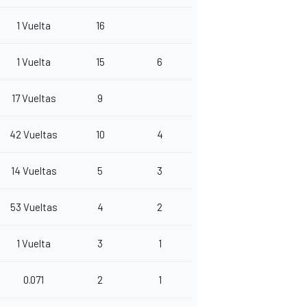
1 Vuelta
16
1 Vuelta
15
6
17 Vueltas
9
42 Vueltas
10
4
14 Vueltas
5
3
53 Vueltas
4
2
1 Vuelta
3
1
0.071
2
1