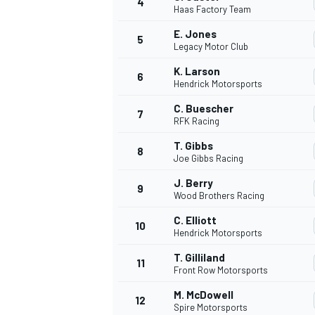
4
Haas Factory Team
E. Jones
5
Legacy Motor Club
K. Larson
6
Hendrick Motorsports
C. Buescher
7
RFK Racing
T. Gibbs
8
Joe Gibbs Racing
J. Berry
9
Wood Brothers Racing
C. Elliott
10
Hendrick Motorsports
T. Gilliland
11
Front Row Motorsports
M. McDowell
12
Spire Motorsports