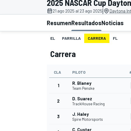
2025 NASCAR Cup Daytona
|
FÓRMULA E
MOTO
21 ago 2025 al 23 ago 2025
Daytona In
Resumen
Resultados
Noticias
EL
PARRILLA
CARRERA
FL
Carrera
NASCAR
INDYCAR
SPORTSCAR
RALLY
TURISM
CLA
PILOTO
R. Blaney
1
Team Penske
D. Suarez
2
TrackHouse Racing
J. Haley
3
Spire Motorsports
MÁS
C. Custer