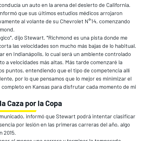
onducía un auto en la arena del desierto de California.
nformó que sus últimos estudios médicos arrojaron
evamente al volante de su Chevrolet N°14, comenzando
chmond.
ico", dijo Stewart. "Richmond es una pista donde me
corta las velocidades son mucho más bajas de lo habitual.
r en Indianápolis, lo cual será un ambiente controlado
to a velocidades más altas. Más tarde comenzaré la
los puntos, entendiendo que el tipo de competencia allí
idente, por lo que pensamos que lo mejor es minimizar el
o completo en Kansas para disfrutar cada momento de mi
 la Caza por la Copa
unicado, informó que Stewart podrá intentar clasificar
sencia por lesión en las primeras carreras del año, algo
n 2015.
ganar al menos una carrera y terminar la temporada