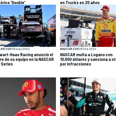
órico 'Double'
en Trucks en 20 años
CAR CUP
28 may 2024
NASCAR CUP
28 feb 2024
wart-Haas Racing anunció el
NASCAR multa a Logano con
rre de su equipo en la NASCAR
10.000 dólares y sanciona a o
 Series
por infracciones