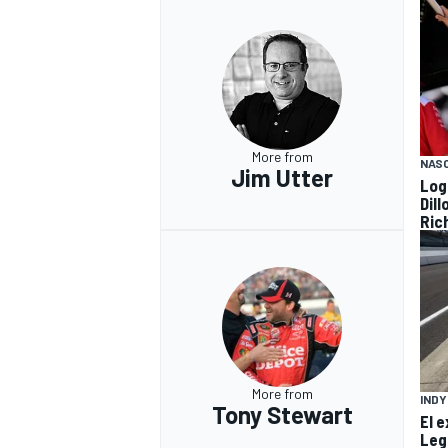
More from
NAS
Jim Utter
Log
Dil
Ric
More from
IND
Tony Stewart
El 
Leg