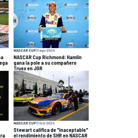
NASCAR CUP
11 ago 2024
na
NASCAR Cup Richmond: Hamlin
lega
gana la pole a su compañero
Truex en JGR
NASCAR CUP
11 feb 2024
Stewart califica de "inaceptable"
era
el rendimiento de SHR en NASCAR