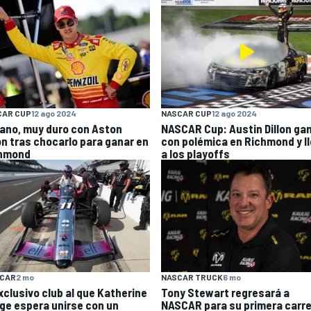
CAR CUP
12 ago 2024
NASCAR CUP
12 ago 2024
ano, muy duro con Aston
NASCAR Cup: Austin Dillon ga
lon tras chocarlo para ganar en
con polémica en Richmond y l
hmond
a los playoffs
YCAR
2 mo
NASCAR TRUCK
6 mo
exclusivo club al que Katherine
Tony Stewart regresará a
ge espera unirse con un
NASCAR para su primera carr