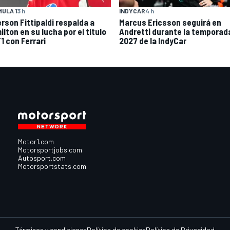
ULA 1
3 h
INDYCAR
4 h
rson Fittipaldi respalda a
Marcus Ericsson seguirá en
lton en su lucha por el título
Andretti durante la temporad
1 con Ferrari
2027 de la IndyCar
Motor1.com
Motorsportjobs.com
Autosport.com
Motorsportstats.com
Términos y condiciones
Política de cookies
Política de Privacidad