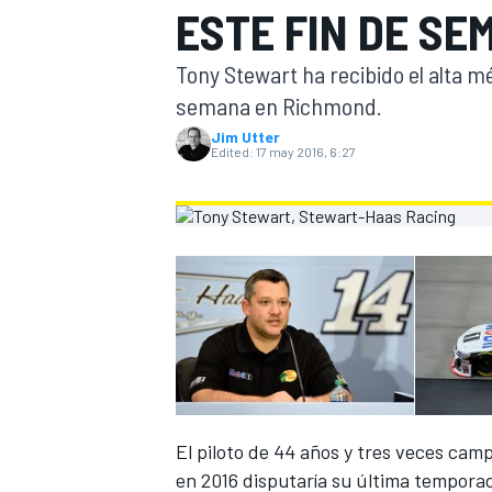
ESTE FIN DE SE
FÓRMULA E
MOTO
Tony Stewart ha recibido el alta m
semana en Richmond.
Jim Utter
Edited:
17 may 2016, 6:27
NASCAR
INDYCAR
SPORTSCAR
RALLY
TURISM
El piloto de 44 años y tres veces cam
MÁS
en 2016 disputaría su última temporad