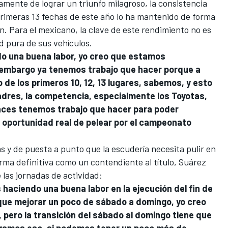
mente de lograr un triunfo milagroso, la consistencia
 primeras 13 fechas de este año lo ha mantenido de forma
n. Para el mexicano, la clave de este rendimiento no es
d pura de sus vehículos.
do una buena labor, yo creo que estamos
 embargo ya tenemos trabajo que hacer porque a
de los primeros 10, 12, 13 lugares, sabemos, y esto
dres, la competencia, especialmente los Toyotas,
nces tenemos trabajo que hacer para poder
 oportunidad real de pelear por el campeonato
s y de puesta a punto que la escudería necesita pulir en
orma definitiva como un contendiente al título, Suárez
 las jornadas de actividad:
haciendo una buena labor en la ejecución del fin de
ue mejorar un poco de sábado a domingo, yo creo
pero la transición del sábado al domingo tiene que
agamos eso, si podemos tener un poco más de