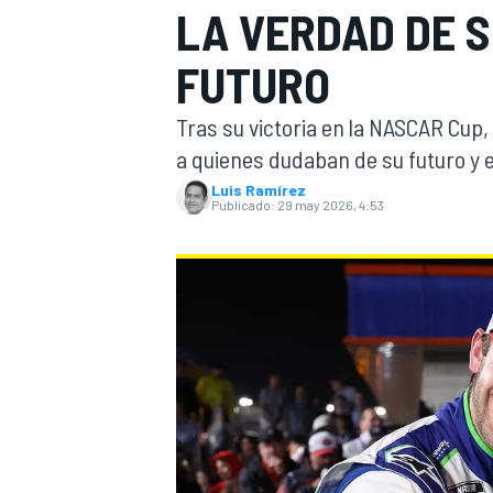
LA VERDAD DE S
FÓRMULA E
MOTO
FUTURO
Tras su victoria en la NASCAR Cup
a quienes dudaban de su futuro y
Luis Ramírez
Publicado:
29 may 2026, 4:53
NASCAR
INDYCAR
SPORTSCAR
RALLY
TURISM
MÁS