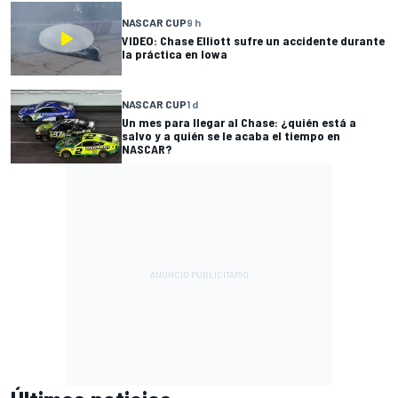
NASCAR CUP
9 h
VIDEO: Chase Elliott sufre un accidente durante
la práctica en Iowa
NASCAR CUP
1 d
Un mes para llegar al Chase: ¿quién está a
salvo y a quién se le acaba el tiempo en
NASCAR?