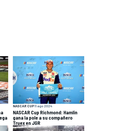
NASCAR CUP
11 ago 2024
na
NASCAR Cup Richmond: Hamlin
lega
gana la pole a su compañero
Truex en JGR