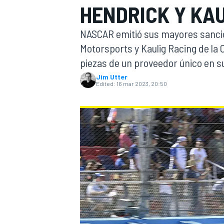
HENDRICK Y KA
FÓRMULA E
MOTO
NASCAR emitió sus mayores sancio
Motorsports y Kaulig Racing de la 
piezas de un proveedor único en s
Jim Utter
Edited:
16 mar 2023, 20:50
NASCAR
INDYCAR
SPORTSCAR
RALLY
TURISM
MÁS