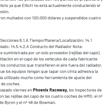
piloto ya que Elliott no está actualmente conduciendo el
esión.
eron multados con 100.000 dólares y suspendidos cuatro
s Secciones 6.1.A Tiempo/Manera/Localización; 14.1
lado; 14.5.4.2.A Conducto del Radiador Nota:
 suministrada por un solo proveedor (rejillas del capó).
entilación en el capó de los vehículos de cada fabricante
los conductos que transfieren el aire fuera del radiador.
a que los equipos tengan que tapar con cinta adhesiva la
abía utilizado mucho como herramienta de ajuste del
r de coches.
l pasado viernes en
Phoenix Raceway,
los inspectores de
las rejillas del capó de los cuatro coches de HMS: el nº
4 de Byron y el nº 48 de Bowman.