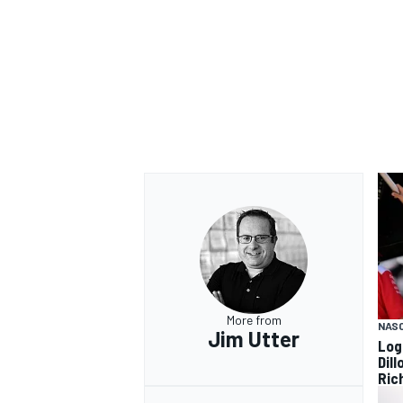
More from
NAS
Jim Utter
Log
Dil
Ric