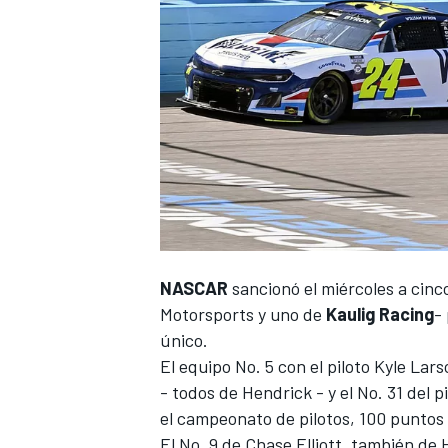
NASCAR
sancionó el miércoles a cinc
Motorsports
y uno de
Kaulig Racing
-
único.
El equipo No. 5 con el piloto
Kyle Lars
- todos de Hendrick - y el No. 31 del p
el campeonato de pilotos, 100 puntos e
El No. 9 de
Chase Elliott
, también de 