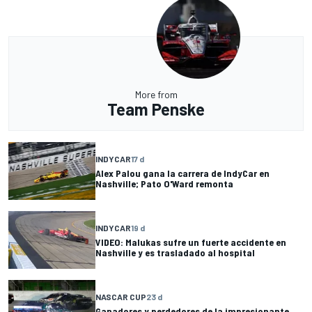
More from
Team Penske
INDYCAR
17 d
Alex Palou gana la carrera de IndyCar en
Nashville; Pato O'Ward remonta
INDYCAR
19 d
VIDEO: Malukas sufre un fuerte accidente en
Nashville y es trasladado al hospital
NASCAR CUP
23 d
Ganadores y perdedores de la impresionante