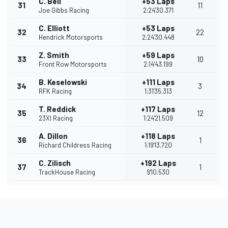
C. Bell
+53 Laps
31
11
Joe Gibbs Racing
2:24'30.371
C. Elliott
+53 Laps
32
22
Hendrick Motorsports
2:24'30.448
Z. Smith
+59 Laps
33
10
Front Row Motorsports
2:14'43.199
B. Keselowski
+111 Laps
34
3
RFK Racing
1:31'35.313
T. Reddick
+117 Laps
35
12
23XI Racing
1:24'21.509
A. Dillon
+118 Laps
36
1
Richard Childress Racing
1:19'13.720
C. Zilisch
+192 Laps
37
1
TrackHouse Racing
9'10.530