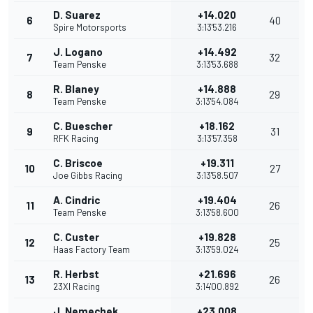
D. Suarez
+14.020
6
40
Spire Motorsports
3:13'53.216
J. Logano
+14.492
7
32
Team Penske
3:13'53.688
R. Blaney
+14.888
8
29
Team Penske
3:13'54.084
C. Buescher
+18.162
9
31
RFK Racing
3:13'57.358
C. Briscoe
+19.311
10
27
Joe Gibbs Racing
3:13'58.507
A. Cindric
+19.404
11
26
Team Penske
3:13'58.600
C. Custer
+19.828
12
25
Haas Factory Team
3:13'59.024
R. Herbst
+21.696
13
26
23XI Racing
3:14'00.892
J. Nemechek
+23.008