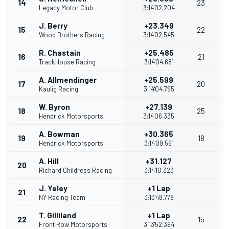
14
23
Legacy Motor Club
3:14'02.204
J. Berry
+23.349
15
22
Wood Brothers Racing
3:14'02.545
R. Chastain
+25.485
16
21
TrackHouse Racing
3:14'04.681
A. Allmendinger
+25.599
17
20
Kaulig Racing
3:14'04.795
W. Byron
+27.139
18
25
Hendrick Motorsports
3:14'06.335
A. Bowman
+30.365
19
18
Hendrick Motorsports
3:14'09.561
A. Hill
+31.127
20
Richard Childress Racing
3:14'10.323
J. Yeley
+1 Lap
21
NY Racing Team
3:13'48.778
T. Gilliland
+1 Lap
22
15
Front Row Motorsports
3:13'52.394