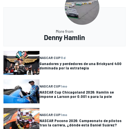
More from
Denny Hamlin
NASCAR CUP
11 d
Ganadores y perdedores de una Brickyard 400
dominada por la estrategia
NASCAR CUP
1 mo
NASCAR Cup Chicagoland 2026: Hamlin se
impone a Larson por 0.001 s para la pole
NASCAR CUP
1 mo
NASCAR Pocono 2026: Campeonato de pilotos
tras la carrera, ¿dónde está Daniel Suárez?