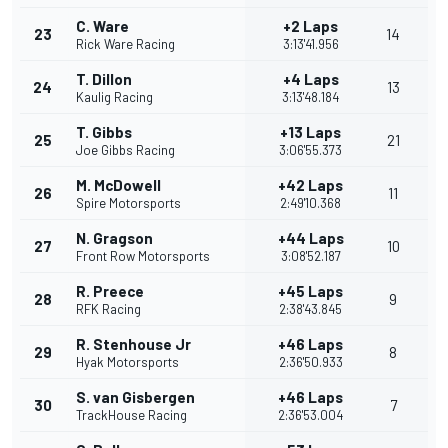
C. Ware
+2 Laps
23
14
Rick Ware Racing
3:13'41.956
T. Dillon
+4 Laps
24
13
Kaulig Racing
3:13'48.184
T. Gibbs
+13 Laps
25
21
Joe Gibbs Racing
3:06'55.373
M. McDowell
+42 Laps
26
11
Spire Motorsports
2:49'10.368
N. Gragson
+44 Laps
27
10
Front Row Motorsports
3:08'52.187
R. Preece
+45 Laps
28
9
RFK Racing
2:38'43.845
R. Stenhouse Jr
+46 Laps
29
8
Hyak Motorsports
2:36'50.933
S. van Gisbergen
+46 Laps
30
7
TrackHouse Racing
2:36'53.004