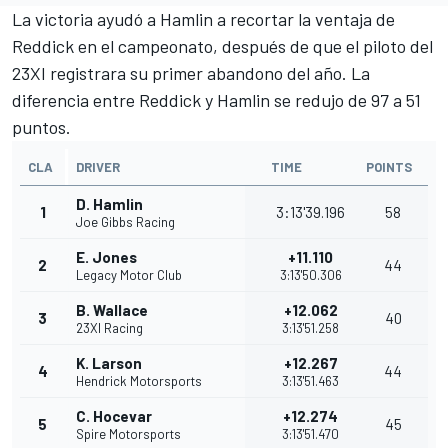
La victoria ayudó a Hamlin a recortar la ventaja de
Reddick en el campeonato, después de que el piloto del
23XI registrara su primer abandono del año. La
diferencia entre Reddick y Hamlin se redujo de 97 a 51
puntos.
CLA
DRIVER
TIME
POINTS
D. Hamlin
1
3:13'39.196
58
Joe Gibbs Racing
E. Jones
+11.110
2
44
Legacy Motor Club
3:13'50.306
B. Wallace
+12.062
3
40
23XI Racing
3:13'51.258
K. Larson
+12.267
4
44
Hendrick Motorsports
3:13'51.463
C. Hocevar
+12.274
5
45
Spire Motorsports
3:13'51.470