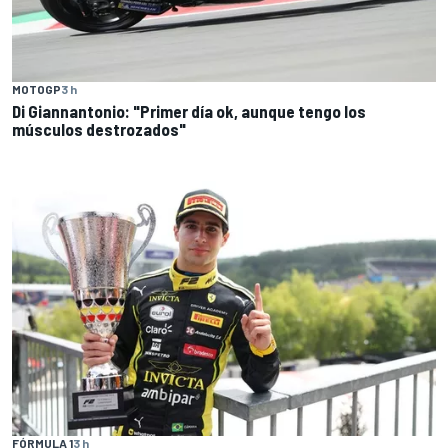
MOTOGP
3 h
Di Giannantonio: "Primer día ok, aunque tengo los
músculos destrozados"
FÓRMULA 1
3 h