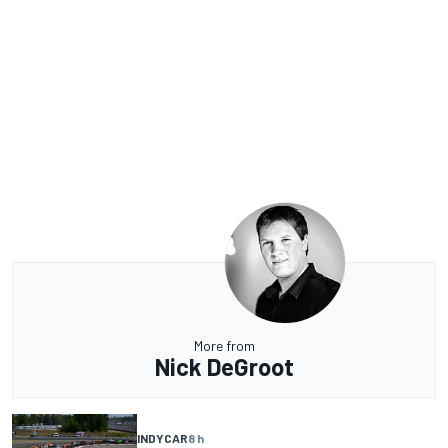
More from
Nick DeGroot
INDYCAR
8 h