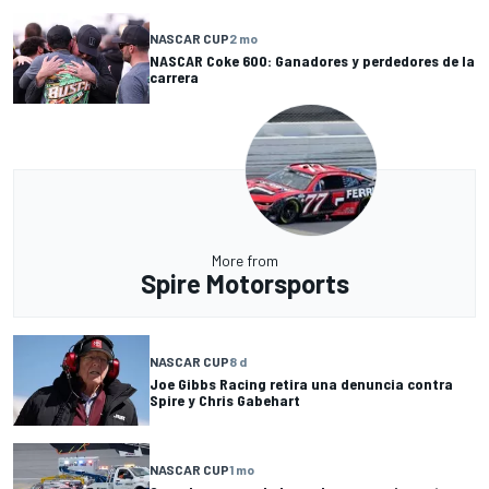
NASCAR CUP
2 mo
NASCAR Coke 600: Ganadores y perdedores de la
carrera
More from
Spire Motorsports
NASCAR CUP
8 d
Joe Gibbs Racing retira una denuncia contra
Spire y Chris Gabehart
NASCAR CUP
1 mo