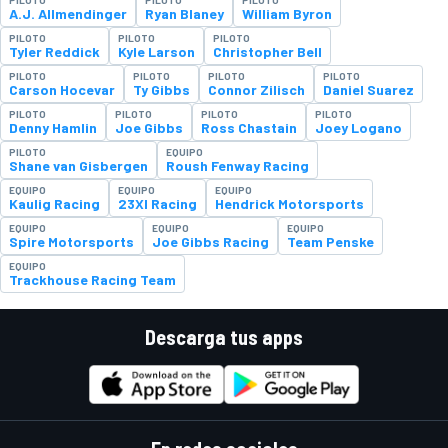
A.J. Allmendinger
Ryan Blaney
William Byron
PILOTO
PILOTO
PILOTO
Tyler Reddick
Kyle Larson
Christopher Bell
PILOTO
PILOTO
PILOTO
PILOTO
Carson Hocevar
Ty Gibbs
Connor Zilisch
Daniel Suarez
PILOTO
PILOTO
PILOTO
PILOTO
Denny Hamlin
Joe Gibbs
Ross Chastain
Joey Logano
PILOTO
EQUIPO
Shane van Gisbergen
Roush Fenway Racing
EQUIPO
EQUIPO
EQUIPO
Kaulig Racing
23XI Racing
Hendrick Motorsports
EQUIPO
EQUIPO
EQUIPO
Spire Motorsports
Joe Gibbs Racing
Team Penske
EQUIPO
Trackhouse Racing Team
Descarga tus apps