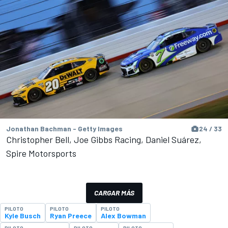
Jonathan Bachman - Getty Images
24 / 33
Christopher Bell, Joe Gibbs Racing, Daniel Suárez,
Spire Motorsports
CARGAR MÁS
PILOTO
PILOTO
PILOTO
Kyle Busch
Ryan Preece
Alex Bowman
PILOTO
PILOTO
PILOTO