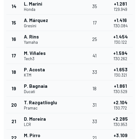
L. Marini
+1.281
14
35
Honda
1'29.949
A. Márquez
+1.416
15
17
Gresini
1'30.084
A. Rins
+1.454
16
25
Yamaha
1'30.122
M. Viñales
+1.594
17
41
Tech3
1'30.262
P. Acosta
+1.653
18
33
KTM
1'30.321
P. Bagnaia
+1.861
19
18
Ducati
1'30.529
T. Razgatlioglu
+2.104
20
31
Pramac
1'30.772
D. Moreira
+2.285
21
33
LCR
1'30.953
M. Pirro
+3.109
22
21