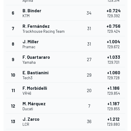
Aprilia
1'29.314
B. Binder
+0.724
6
34
KTM
1'29.392
R. Fernández
+0.756
7
31
Trackhouse Racing Team
1'29.424
J. Miller
+1.004
8
31
Pramac
1'29.672
F. Quartararo
+1.033
9
27
Yamaha
1'29.701
E. Bastianini
+1.060
10
29
Tech3
1'29.728
F. Morbidelli
+1.186
11
20
VR46
1'29.854
M. Márquez
+1.187
12
7
Ducati
1'29.855
J. Zarco
+1.212
13
36
LCR
1'29.880