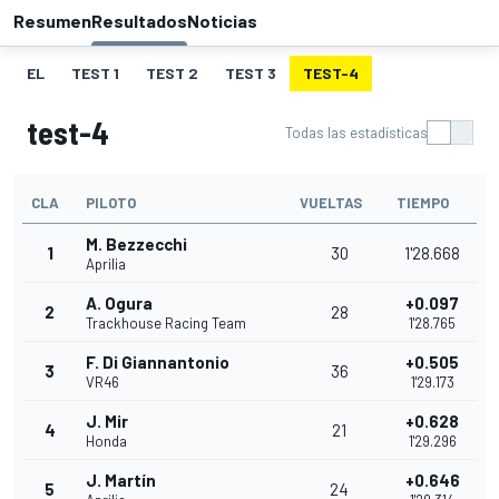
Resumen
Resultados
Noticias
EL
TEST 1
TEST 2
TEST 3
TEST-4
test-4
Todas las estadísticas
CLA
PILOTO
VUELTAS
TIEMPO
M. Bezzecchi
1
30
1'28.668
Aprilia
A. Ogura
+0.097
2
28
Trackhouse Racing Team
1'28.765
F. Di Giannantonio
+0.505
3
36
VR46
1'29.173
J. Mir
+0.628
4
21
Honda
1'29.296
J. Martín
+0.646
5
24