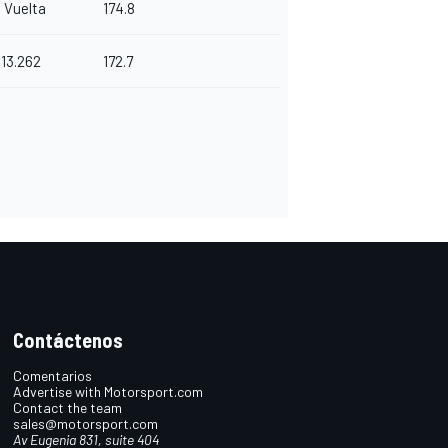
1 Vuelta
174.8
13.262
172.7
Contáctenos
Comentarios
Advertise with Motorsport.com
Contact the team
sales@motorsport.com
Av Eugenia 831, suite 404