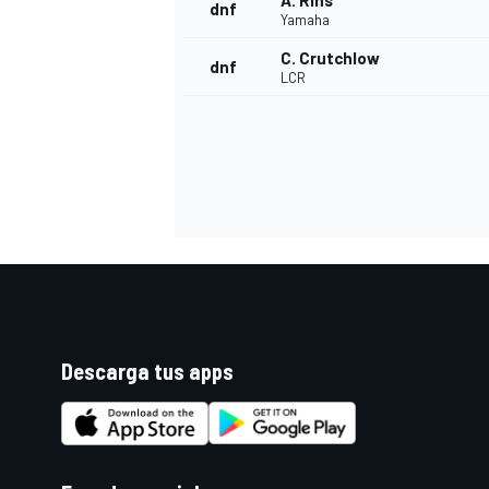
A. Rins
dnf
Yamaha
C. Crutchlow
dnf
LCR
Descarga tus apps