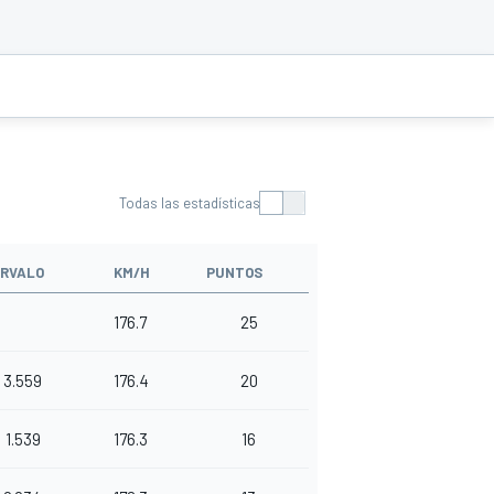
Todas las estadísticas
ERVALO
KM/H
PUNTOS
176.7
25
3.559
176.4
20
1.539
176.3
16