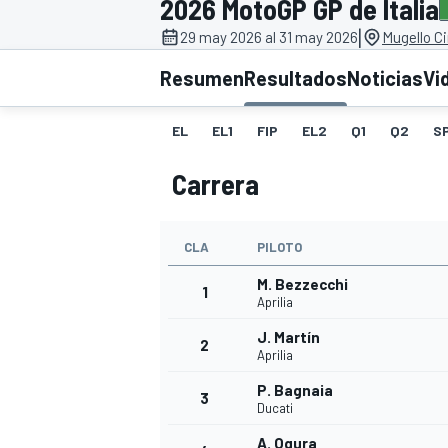
2026 MotoGP GP de Italia
|
FÓRMULA E
MOTO
29 may 2026 al 31 may 2026
Mugello Ci
Resumen
Resultados
Noticias
Vi
EL
EL1
FIP
EL2
Q1
Q2
S
Carrera
NASCAR
INDYCAR
SPORTSCAR
RALLY
TURISM
CLA
PILOTO
M. Bezzecchi
1
Aprilia
J. Martín
2
Aprilia
P. Bagnaia
3
Ducati
MÁS
A. Ogura