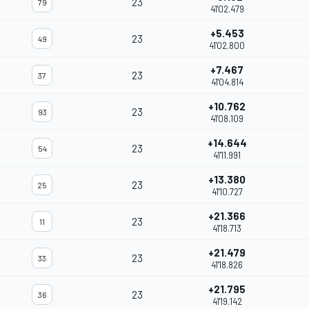
23
79
41'02.479
+5.453
23
49
41'02.800
+7.467
23
37
41'04.814
+10.762
23
93
41'08.109
+14.644
23
54
41'11.991
+13.380
23
25
41'10.727
+21.366
23
11
41'18.713
+21.479
23
33
41'18.826
+21.795
23
36
41'19.142