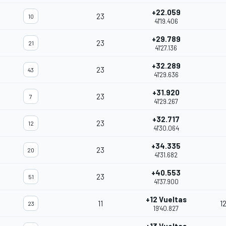
+22.059
23
10
41'19.406
+29.789
23
21
41'27.136
+32.289
23
43
41'29.636
+31.920
23
7
41'29.267
+32.717
23
12
41'30.064
+34.335
23
20
41'31.682
+40.553
23
51
41'37.900
+12 Vueltas
11
1
23
19'40.827