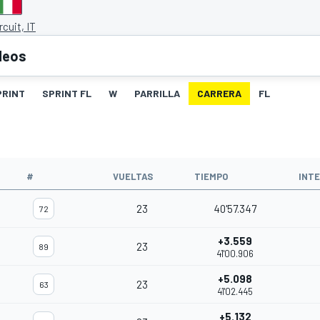
rcuit, IT
deos
PRINT
SPRINT FL
W
PARRILLA
CARRERA
FL
O
#
VUELTAS
TIEMPO
INT
23
40'57.347
72
+3.559
23
89
41'00.906
+5.098
23
63
41'02.445
+5.132