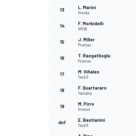
L. Marini
13
Honda
F. Morbidelli
14
VR46
J. Miller
15
Pramac
T. Razgatlioglu
16
Pramac
M. Viñales
17
Tech3
F. Quartararo
18
Yamaha
M. Pirro
19
Gresini
E. Bastianini
dnf
Tech3