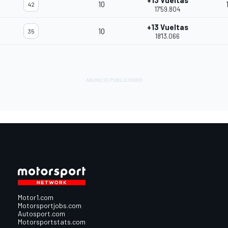
+13 Vueltas
10
42
17'59.804
+13 Vueltas
10
35
18'13.066
Motor1.com
Motorsportjobs.com
Autosport.com
Motorsportstats.com