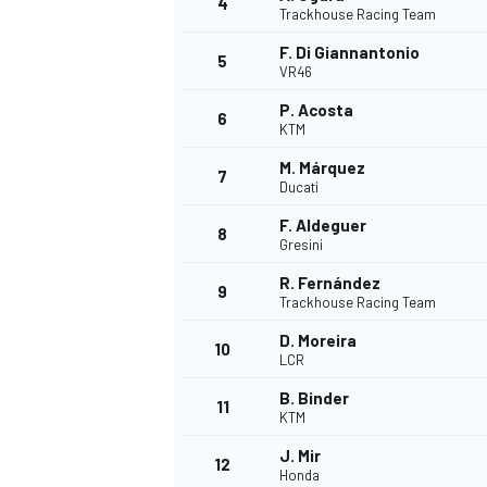
4
Trackhouse Racing Team
F. Di Giannantonio
5
VR46
P. Acosta
6
KTM
M. Márquez
7
Ducati
F. Aldeguer
8
Gresini
R. Fernández
9
Trackhouse Racing Team
D. Moreira
10
LCR
B. Binder
11
KTM
J. Mir
12
Honda