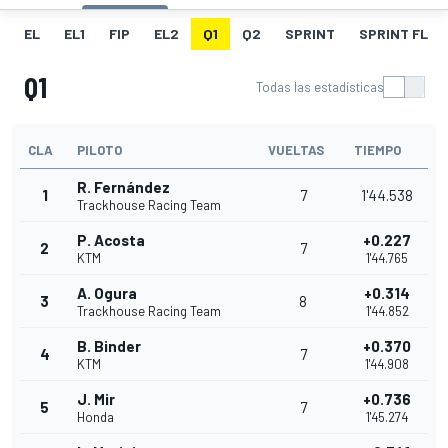
EL
EL1
FIP
EL2
Q1
Q2
SPRINT
SPRINT FL
Q1
Todas las estadísticas
CLA
PILOTO
VUELTAS
TIEMPO
R. Fernández
1
7
1'44.538
Trackhouse Racing Team
P. Acosta
+0.227
2
7
KTM
1'44.765
A. Ogura
+0.314
3
8
Trackhouse Racing Team
1'44.852
B. Binder
+0.370
4
7
KTM
1'44.908
J. Mir
+0.736
5
7
Honda
1'45.274