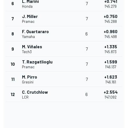
L. Marini
+0.741
6
7
Honda
1'45.279
J. Miller
+0.750
7
7
Pramac
1'45.288
F. Quartararo
+0.960
8
6
Yamaha
1'45.498
M. Viñales
+1.335
9
7
Tech3
1'45.873
T. Razgatlioglu
+1.599
10
7
Pramac
1'46.137
M. Pirro
+1.623
11
7
Gresini
1'46.161
C. Crutchlow
+2.554
12
6
LCR
1'47.092