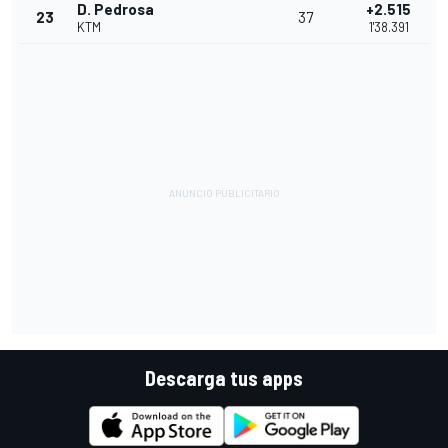
D. Pedrosa
+2.515
23
37
KTM
1'38.391
Descarga tus apps