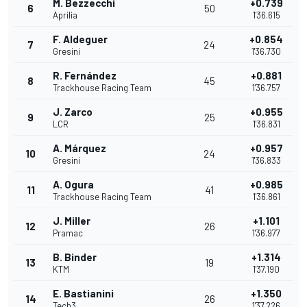
M. Bezzecchi
+0.739
6
50
Aprilia
1'36.615
F. Aldeguer
+0.854
7
24
Gresini
1'36.730
R. Fernández
+0.881
8
45
Trackhouse Racing Team
1'36.757
J. Zarco
+0.955
9
25
LCR
1'36.831
A. Márquez
+0.957
10
24
Gresini
1'36.833
A. Ogura
+0.985
11
41
Trackhouse Racing Team
1'36.861
J. Miller
+1.101
12
26
Pramac
1'36.977
B. Binder
+1.314
13
19
KTM
1'37.190
E. Bastianini
+1.350
14
26
Tech3
1'37.226