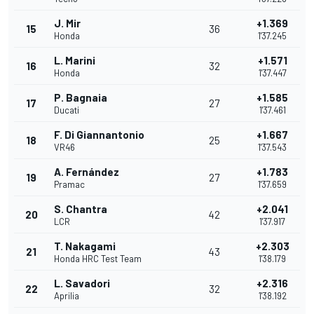
J. Mir
+1.369
15
36
Honda
1'37.245
L. Marini
+1.571
16
32
Honda
1'37.447
P. Bagnaia
+1.585
17
27
Ducati
1'37.461
F. Di Giannantonio
+1.667
18
25
VR46
1'37.543
A. Fernández
+1.783
19
27
Pramac
1'37.659
S. Chantra
+2.041
20
42
LCR
1'37.917
T. Nakagami
+2.303
21
43
Honda HRC Test Team
1'38.179
L. Savadori
+2.316
22
32
Aprilia
1'38.192