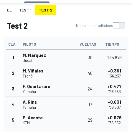
EL
TEST 1
TEST 2
Test 2
Todas las estadísticas
CLA
PILOTO
VUELTAS
TIEMPO
M. Márquez
1
39
1'35.876
Ducati
M. Viñales
+0.361
2
46
Tech3
1'36.237
F. Quartararo
+0.477
3
24
Yamaha
1'36.353
A. Rins
+0.631
4
17
Yamaha
1'36.507
P. Acosta
+0.676
5
29
KTM
1'36.552