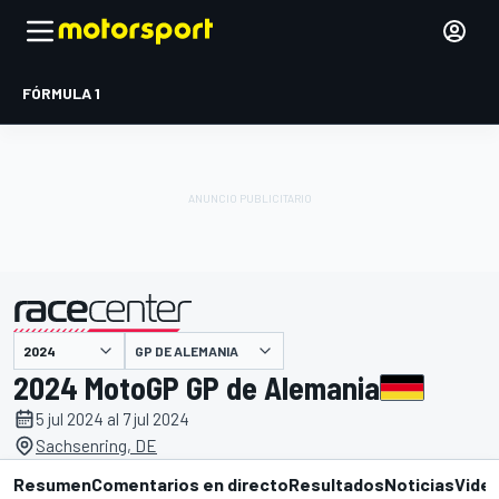
FÓRMULA 1
GP DE ALEMANIA
presentado por
2024 MotoGP GP de Alemania
5 jul 2024 al 7 jul 2024
Sachsenring, DE
Resumen
Comentarios en directo
Resultados
Noticias
Vide