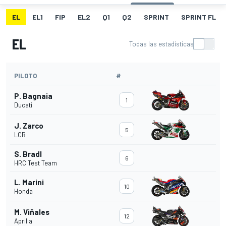
EL
EL1
FIP
EL2
Q1
Q2
SPRINT
SPRINT FL
EL
Todas las estadísticas
PILOTO
#
P. Bagnaia
1
Ducati
J. Zarco
5
LCR
S. Bradl
6
HRC Test Team
L. Marini
10
Honda
M. Viñales
12
Aprilia