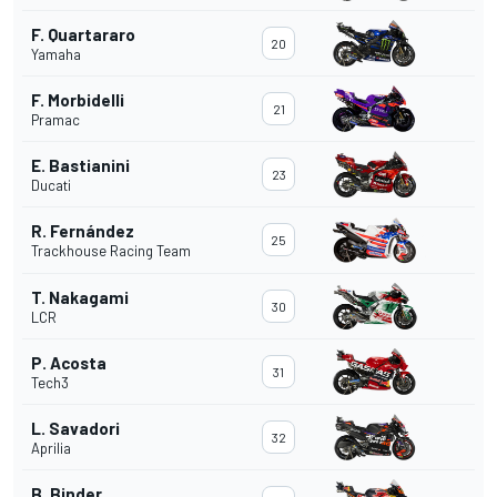
F. Quartararo
20
Yamaha
F. Morbidelli
21
Pramac
E. Bastianini
23
Ducati
R. Fernández
25
Trackhouse Racing Team
T. Nakagami
30
LCR
P. Acosta
31
Tech3
L. Savadori
32
Aprilia
B. Binder