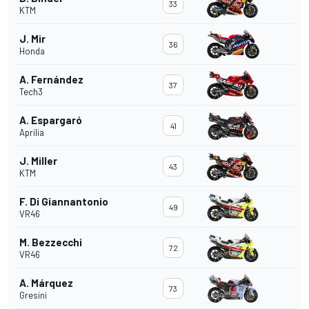
33
KTM
J. Mir
36
Honda
A. Fernández
37
Tech3
A. Espargaró
41
Aprilia
J. Miller
43
KTM
F. Di Giannantonio
49
VR46
M. Bezzecchi
72
VR46
A. Márquez
73
Gresini