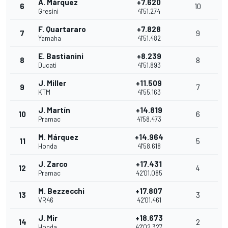
A. Márquez
+7.620
6
10
Gresini
41'51.274
F. Quartararo
+7.828
7
9
Yamaha
41'51.482
E. Bastianini
+8.239
8
8
Ducati
41'51.893
J. Miller
+11.509
9
7
KTM
41'55.163
J. Martín
+14.819
10
6
Pramac
41'58.473
M. Márquez
+14.964
11
5
Honda
41'58.618
J. Zarco
+17.431
12
4
Pramac
42'01.085
M. Bezzecchi
+17.807
13
3
VR46
42'01.461
J. Mir
+18.673
14
2
Honda
42'02.327