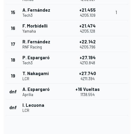
A. Fernández
+21.455
15
1
Tech3
42'05.109
F. Morbidelli
+21.474
16
Yamaha
42'05.128
R. Fernández
+22.142
17
RNF Racing
42'05.796
P. Espargaró
+27.194
18
Tech3
42'10.848
T. Nakagami
+27.740
19
LCR
42'11.394
A. Espargaró
+16 Vueltas
dnf
Aprilia
11'38.554
I. Lecuona
dnf
LCR