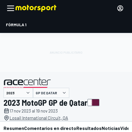
FÓRMULA 1
GP DE QATAR
presentado por
2023 MotoGP GP de Qatar
17 nov 2023 al 19 nov 2023
Losail International Circuit, QA
Resumen
Comentarios en directo
Resultados
Noticias
Vide