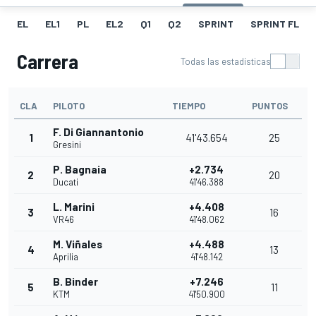
EL
EL1
PL
EL2
Q1
Q2
SPRINT
SPRINT FL
Carrera
Todas las estadísticas
CLA
PILOTO
TIEMPO
PUNTOS
F. Di Giannantonio
1
41'43.654
25
Gresini
P. Bagnaia
+2.734
2
20
Ducati
41'46.388
L. Marini
+4.408
3
16
VR46
41'48.062
M. Viñales
+4.488
4
13
Aprilia
41'48.142
B. Binder
+7.246
5
11
KTM
41'50.900