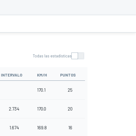
Todas las estadísticas
INTERVALO
KM/H
PUNTOS
170.1
25
2.734
170.0
20
1.674
169.8
16