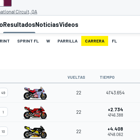
national Circuit, QA
to
Resultados
Noticias
Videos
RINT
SPRINT FL
W
PARRILLA
CARRERA
FL
O
VUELTAS
TIEMPO
22
41'43.654
49
+2.734
22
1
41'46.388
+4.408
22
10
41'48.062