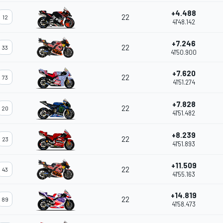
+4.488
22
12
41'48.142
+7.246
22
33
41'50.900
+7.620
22
73
41'51.274
+7.828
22
20
41'51.482
+8.239
22
23
41'51.893
+11.509
22
43
41'55.163
+14.819
22
89
41'58.473