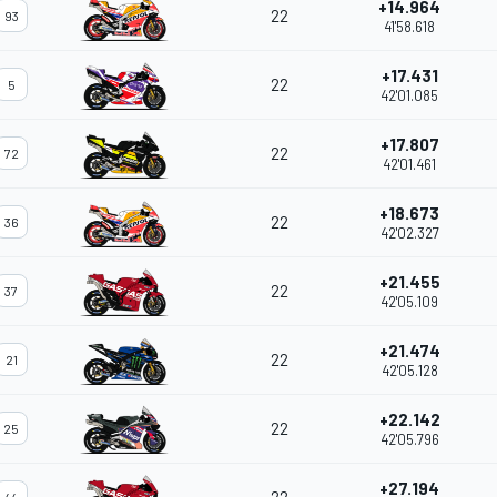
+14.964
22
93
41'58.618
+17.431
22
5
42'01.085
+17.807
22
72
42'01.461
+18.673
22
36
42'02.327
+21.455
22
37
42'05.109
+21.474
22
21
42'05.128
+22.142
22
25
42'05.796
+27.194