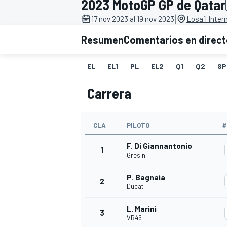
2023 MotoGP GP de Qatar
|
FÓRMULA E
MOTO
17 nov 2023 al 19 nov 2023
Losail Inter
Resumen
Comentarios en direc
EL
EL1
PL
EL2
Q1
Q2
SP
Carrera
NASCAR
INDYCAR
SPORTSCAR
RALLY
TURISM
CLA
PILOTO
#
F. Di Giannantonio
1
Gresini
P. Bagnaia
2
Ducati
L. Marini
MÁS
3
VR46