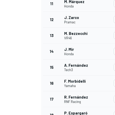
M. Márquez
11
Honda
J. Zarco
12
Pramac
M. Bezzecchi
13
VR46
J. Mir
14
Honda
A. Fernández
15
Tech3
F. Morbidelli
16
Yamaha
R. Fernández
17
RNF Racing
P. Espargaró