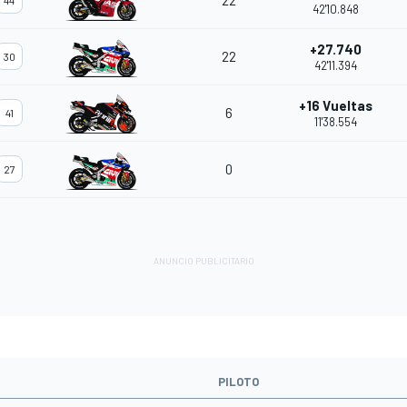
22
44
42'10.848
+27.740
22
30
42'11.394
+16 Vueltas
6
41
11'38.554
0
27
PILOTO