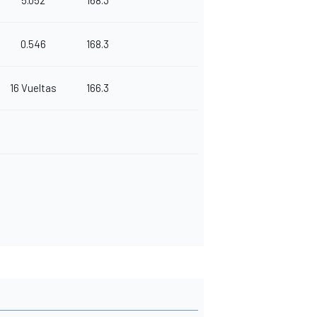
5.052
168.3
0.546
168.3
16 Vueltas
166.3