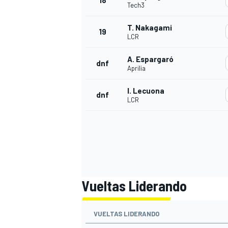
18
Tech3
T. Nakagami
19
LCR
A. Espargaró
dnf
Aprilia
I. Lecuona
dnf
LCR
Vueltas Liderando
VUELTAS LIDERANDO