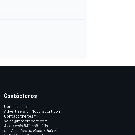
Contáctenos
Comentarios
Advertise with Motorsport.com
Contact the team
sales@motorsport.com
Av Eugenia 831, suite 404
Del Valle Centro, Benito Juárez