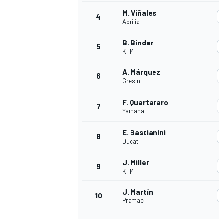
M. Viñales
4
Aprilia
B. Binder
5
KTM
A. Márquez
6
Gresini
F. Quartararo
7
Yamaha
E. Bastianini
8
Ducati
J. Miller
9
KTM
J. Martín
10
Pramac