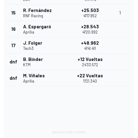
R. Fernández
+25.503
15
1
RNF Racing
41'17.952
A. Espargaró
+28.543
16
Aprilia
41'20.992
J. Folger
+48.962
17
Tech3
41'41.411
B. Binder
+12 Vueltas
dnf
KTM
24'33.572
M. Viñales
+22 Vueltas
dnf
Aprilia
11'21.340