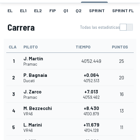
EL
EL1
EL2
FIP
Q1
Q2
SPRINT
SPRINT FL
Carrera
Todas las estadísticas
CLA
PILOTO
TIEMPO
PUNTOS
J. Martín
1
40'52.449
25
Pramac
P. Bagnaia
+0.064
2
20
Ducati
40'52.513
J. Zarco
+7.013
3
16
Pramac
40'59.462
M. Bezzecchi
+8.430
4
13
VR46
41'00.879
L. Marini
+11.679
5
11
VR46
41'04.128