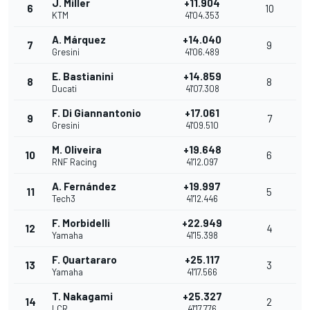
J. Miller
+11.904
6
10
KTM
41'04.353
A. Márquez
+14.040
7
9
Gresini
41'06.489
E. Bastianini
+14.859
8
8
Ducati
41'07.308
F. Di Giannantonio
+17.061
9
7
Gresini
41'09.510
M. Oliveira
+19.648
10
6
RNF Racing
41'12.097
A. Fernández
+19.997
11
5
Tech3
41'12.446
F. Morbidelli
+22.949
12
4
Yamaha
41'15.398
F. Quartararo
+25.117
13
3
Yamaha
41'17.566
T. Nakagami
+25.327
14
2
LCR
41'17.776