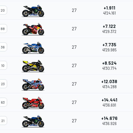
+1.911
27
20
41'24.161
+7.122
27
88
41'29.372
+7.735
27
36
41'29.985
+8.524
27
10
41'30.774
+12.038
27
23
41'34.288
+14.441
27
63
41'36.691
+14.676
27
21
41'36.926