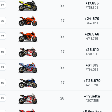
+17.655
27
72
41'39.905
+24.870
27
25
41'47.120
+26.546
27
87
41'48.796
+26.610
27
30
41'48.860
+31.819
27
49
41'54.069
+1'28.870
27
35
42'51.120
+1 Vuelta
26
73
42'07.305
+5 Vueltas