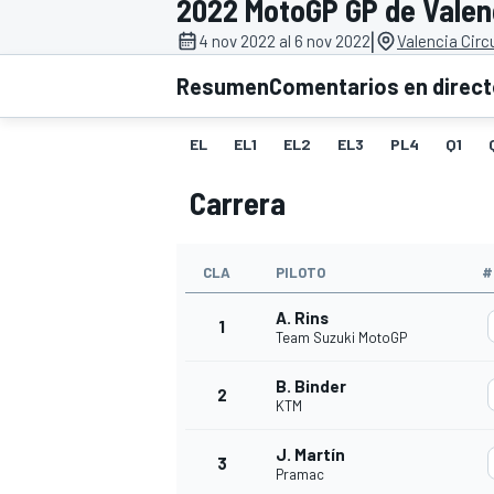
2022 MotoGP GP de Valen
|
FÓRMULA E
MOTO
4 nov 2022 al 6 nov 2022
Valencia Circ
Resumen
Comentarios en direc
EL
EL1
EL2
EL3
PL4
Q1
Carrera
NASCAR
INDYCAR
SPORTSCAR
RALLY
TURISM
CLA
PILOTO
#
A. Rins
1
Team Suzuki MotoGP
B. Binder
2
KTM
J. Martín
MÁS
3
Pramac