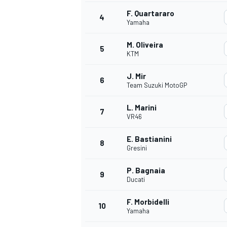
F. Quartararo
4
Yamaha
M. Oliveira
5
KTM
J. Mir
6
Team Suzuki MotoGP
L. Marini
7
VR46
E. Bastianini
8
Gresini
P. Bagnaia
9
Ducati
F. Morbidelli
10
Yamaha