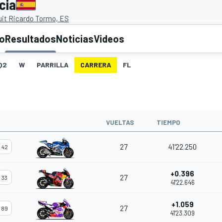
cia
uit Ricardo Tormo, ES
to
Resultados
Noticias
Videos
Q2
W
PARRILLA
CARRERA
FL
O
VUELTAS
TIEMPO
27
41'22.250
42
+0.396
27
33
41'22.646
+1.059
27
89
41'23.309