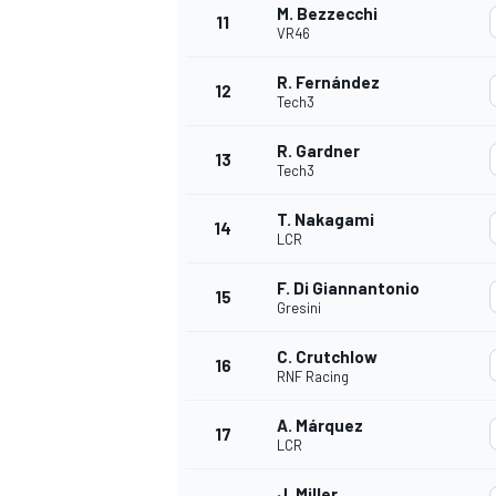
M. Bezzecchi
11
VR46
R. Fernández
12
Tech3
R. Gardner
13
Tech3
T. Nakagami
14
LCR
F. Di Giannantonio
15
Gresini
C. Crutchlow
16
RNF Racing
A. Márquez
17
LCR
J. Miller