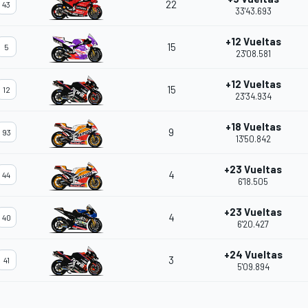
22
43
33'43.693
+12 Vueltas
15
5
23'08.581
+12 Vueltas
15
12
23'34.934
+18 Vueltas
9
93
13'50.842
+23 Vueltas
4
44
6'18.505
+23 Vueltas
4
40
6'20.427
+24 Vueltas
3
41
5'09.894