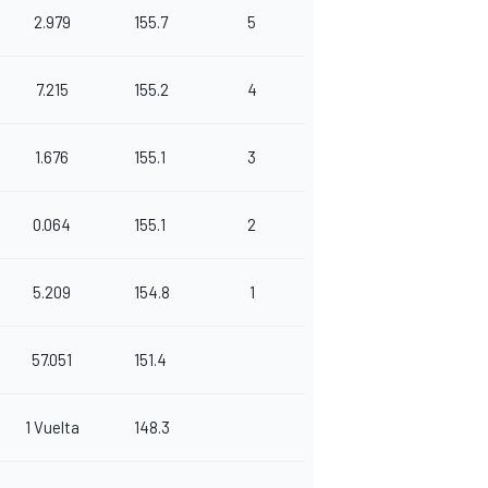
2.979
155.7
5
7.215
155.2
4
1.676
155.1
3
0.064
155.1
2
5.209
154.8
1
57.051
151.4
1 Vuelta
148.3