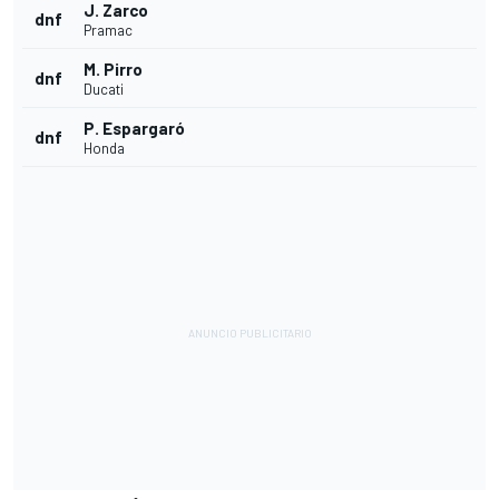
J. Zarco
dnf
Pramac
M. Pirro
dnf
Ducati
P. Espargaró
dnf
Honda