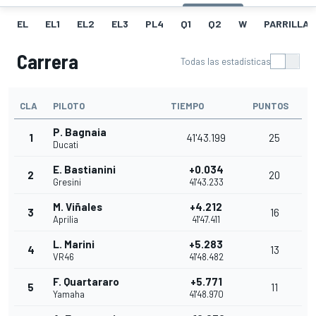
EL
EL1
EL2
EL3
PL4
Q1
Q2
W
PARRILLA
Carrera
Todas las estadísticas
CLA
PILOTO
TIEMPO
PUNTOS
P. Bagnaia
1
41'43.199
25
Ducati
E. Bastianini
+0.034
2
20
Gresini
41'43.233
M. Viñales
+4.212
3
16
Aprilia
41'47.411
L. Marini
+5.283
4
13
VR46
41'48.482
F. Quartararo
+5.771
5
11
Yamaha
41'48.970