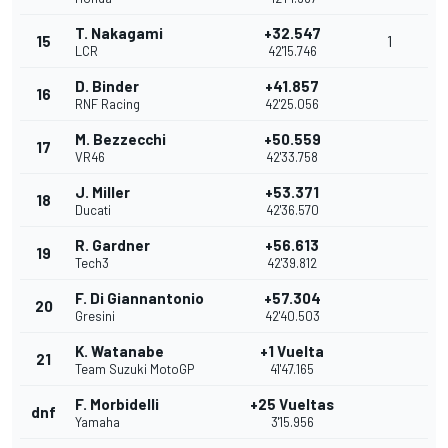
T. Nakagami
+32.547
15
1
LCR
42'15.746
D. Binder
+41.857
16
RNF Racing
42'25.056
M. Bezzecchi
+50.559
17
VR46
42'33.758
J. Miller
+53.371
18
Ducati
42'36.570
R. Gardner
+56.613
19
Tech3
42'39.812
F. Di Giannantonio
+57.304
20
Gresini
42'40.503
K. Watanabe
+1 Vuelta
21
Team Suzuki MotoGP
41'47.165
F. Morbidelli
+25 Vueltas
dnf
Yamaha
3'15.956