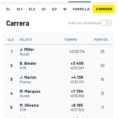
EL
EL1
EL2
Q1
Q2
W
PARRILLA
CARRERA
Carrera
Todas las estadísticas
CLA
PILOTO
TIEMPO
PUNTOS
J. Miller
1
42'29.174
25
Ducati
B. Binder
+3.409
2
20
KTM
42'32.583
J. Martín
+4.136
3
16
Pramac
42'33.310
M. Márquez
+7.784
4
13
Honda
42'36.958
M. Oliveira
+8.185
5
11
KTM
42'37.359