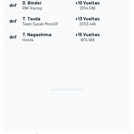
D. Binder
+10 Vueltas
dnf
RNF Racing
25'54.596
T. Tsuda
+13 Vueltas
dnf
Team Suzuki MotoGP
20'03.446
T. Nagashima
+15 Vueltas
dnf
Honda
16'14.469