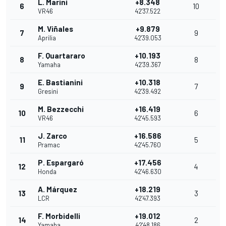
L. Marini
+8.348
6
10
VR46
42'37.522
M. Viñales
+9.879
7
9
Aprilia
42'39.053
F. Quartararo
+10.193
8
8
Yamaha
42'39.367
E. Bastianini
+10.318
9
7
Gresini
42'39.492
M. Bezzecchi
+16.419
10
6
VR46
42'45.593
J. Zarco
+16.586
11
5
Pramac
42'45.760
P. Espargaró
+17.456
12
4
Honda
42'46.630
A. Márquez
+18.219
13
3
LCR
42'47.393
F. Morbidelli
+19.012
14
2
Yamaha
42'48.186