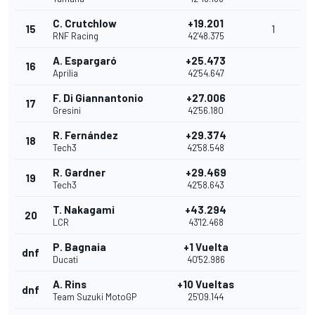
C. Crutchlow
+19.201
15
1
RNF Racing
42'48.375
A. Espargaró
+25.473
16
Aprilia
42'54.647
F. Di Giannantonio
+27.006
17
Gresini
42'56.180
R. Fernández
+29.374
18
Tech3
42'58.548
R. Gardner
+29.469
19
Tech3
42'58.643
T. Nakagami
+43.294
20
LCR
43'12.468
P. Bagnaia
+1 Vuelta
dnf
Ducati
40'52.986
A. Rins
+10 Vueltas
dnf
Team Suzuki MotoGP
25'09.144