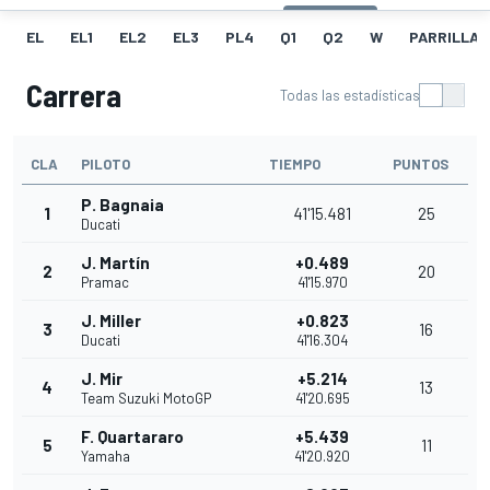
EL
EL1
EL2
EL3
PL4
Q1
Q2
W
PARRILLA
Carrera
Todas las estadísticas
CLA
PILOTO
TIEMPO
PUNTOS
P. Bagnaia
1
41'15.481
25
Ducati
J. Martín
+0.489
2
20
Pramac
41'15.970
J. Miller
+0.823
3
16
Ducati
41'16.304
J. Mir
+5.214
4
13
Team Suzuki MotoGP
41'20.695
F. Quartararo
+5.439
5
11
Yamaha
41'20.920