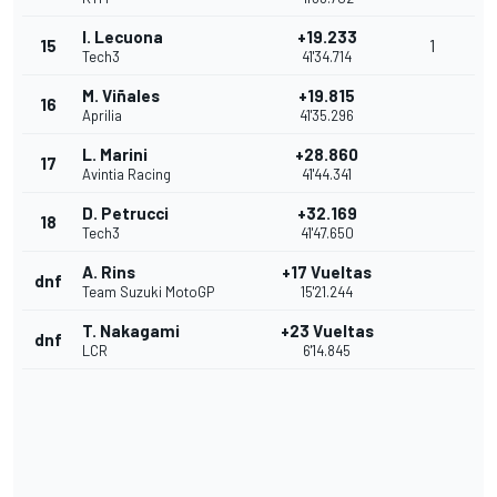
I. Lecuona
+19.233
15
1
Tech3
41'34.714
M. Viñales
+19.815
16
Aprilia
41'35.296
L. Marini
+28.860
17
Avintia Racing
41'44.341
D. Petrucci
+32.169
18
Tech3
41'47.650
A. Rins
+17 Vueltas
dnf
Team Suzuki MotoGP
15'21.244
T. Nakagami
+23 Vueltas
dnf
LCR
6'14.845