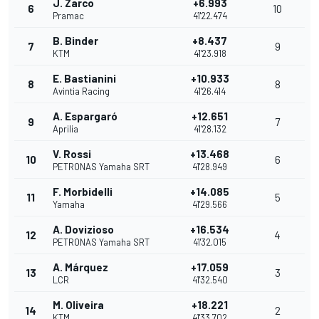
J. Zarco
+6.993
6
10
Pramac
41'22.474
B. Binder
+8.437
7
9
KTM
41'23.918
E. Bastianini
+10.933
8
8
Avintia Racing
41'26.414
A. Espargaró
+12.651
9
7
Aprilia
41'28.132
V. Rossi
+13.468
10
6
PETRONAS Yamaha SRT
41'28.949
F. Morbidelli
+14.085
11
5
Yamaha
41'29.566
A. Dovizioso
+16.534
12
4
PETRONAS Yamaha SRT
41'32.015
A. Márquez
+17.059
13
3
LCR
41'32.540
M. Oliveira
+18.221
14
2
KTM
41'33.702