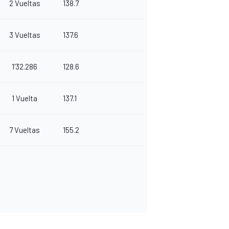
2 Vueltas
138.7
3 Vueltas
137.6
1'32.286
128.6
1 Vuelta
137.1
7 Vueltas
155.2