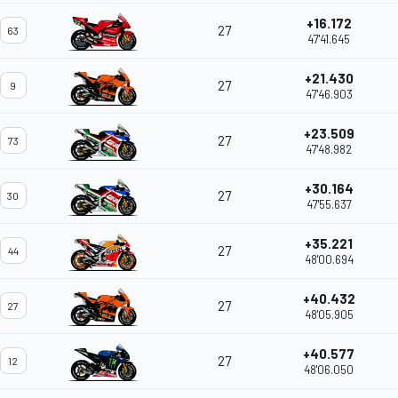
+16.172
27
63
47'41.645
+21.430
27
9
47'46.903
+23.509
27
73
47'48.982
+30.164
27
30
47'55.637
+35.221
27
44
48'00.694
+40.432
27
27
48'05.905
+40.577
27
12
48'06.050