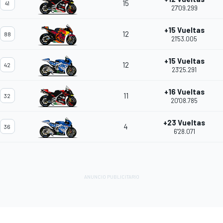
15
41
27'09.299
+15 Vueltas
12
88
21'53.005
+15 Vueltas
12
42
23'25.291
+16 Vueltas
11
32
20'08.785
+23 Vueltas
4
36
6'28.071