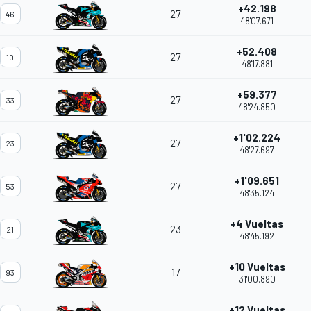
+42.198
27
46
48'07.671
+52.408
27
10
48'17.881
+59.377
27
33
48'24.850
+1'02.224
27
23
48'27.697
+1'09.651
27
53
48'35.124
+4 Vueltas
23
21
48'45.192
+10 Vueltas
17
93
31'00.890
+12 Vueltas