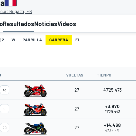
ia
cuit Bugatti, FR
to
Resultados
Noticias
Videos
Q2
W
PARRILLA
CARRERA
FL
O
#
VUELTAS
TIEMPO
27
47'25.473
43
+3.970
27
5
47'29.443
+14.468
27
20
47'39.941