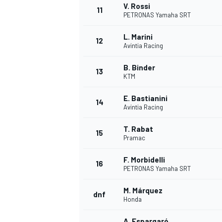
V. Rossi
11
PETRONAS Yamaha SRT
L. Marini
12
Avintia Racing
B. Binder
13
KTM
E. Bastianini
14
Avintia Racing
T. Rabat
15
Pramac
F. Morbidelli
16
PETRONAS Yamaha SRT
M. Márquez
dnf
Honda
A. Espargaró