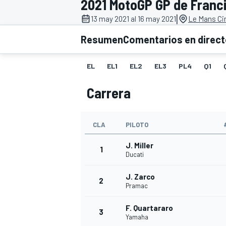
2021 MotoGP GP de Franc
|
FÓRMULA E
MOTO
13 may 2021 al 16 may 2021
Le Mans Cir
Resumen
Comentarios en direc
EL
EL1
EL2
EL3
PL4
Q1
Carrera
NASCAR
INDYCAR
SPORTSCAR
RALLY
TURISM
CLA
PILOTO
J. Miller
1
Ducati
J. Zarco
2
Pramac
F. Quartararo
MÁS
3
Yamaha