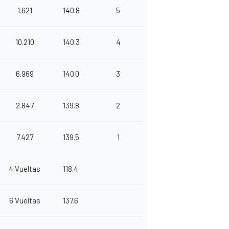
1.621
140.8
5
10.210
140.3
4
6.969
140.0
3
2.847
139.8
2
7.427
139.5
1
4 Vueltas
118.4
6 Vueltas
137.6