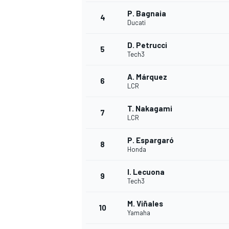
P. Bagnaia
4
Ducati
D. Petrucci
5
Tech3
A. Márquez
6
LCR
T. Nakagami
7
LCR
P. Espargaró
8
Honda
I. Lecuona
9
Tech3
M. Viñales
10
Yamaha