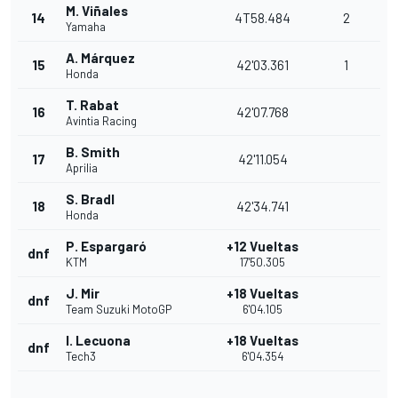
M. Viñales
14
4T58.484
2
Yamaha
A. Márquez
15
42'03.361
1
Honda
T. Rabat
16
42'07.768
Avintia Racing
B. Smith
17
42'11.054
Aprilia
S. Bradl
18
42'34.741
Honda
P. Espargaró
+12 Vueltas
dnf
KTM
17'50.305
J. Mir
+18 Vueltas
dnf
Team Suzuki MotoGP
6'04.105
I. Lecuona
+18 Vueltas
dnf
Tech3
6'04.354