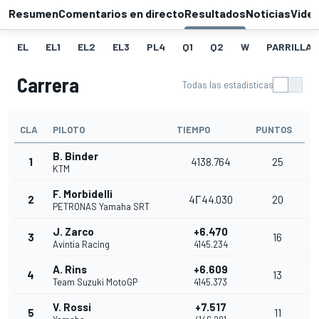
Resumen
Comentarios en directo
Resultados
Noticias
Vide
EL
EL1
EL2
EL3
PL4
Q1
Q2
W
PARRILLA
Carrera
Todas las estadísticas
CLA
PILOTO
TIEMPO
PUNTOS
B. Binder
1
4138.764
25
KTM
F. Morbidelli
2
4Г44.030
20
PETRONAS Yamaha SRT
J. Zarco
+6.470
3
16
Avintia Racing
4145.234
A. Rins
+6.609
4
13
Team Suzuki MotoGP
4145.373
V. Rossi
+7.517
5
11