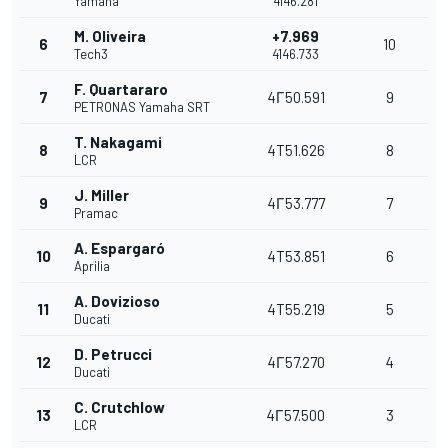
Yamaha
4146.281
M. Oliveira
+7.969
6
10
Tech3
4146.733
F. Quartararo
7
4Г50.591
9
PETRONAS Yamaha SRT
T. Nakagami
8
4T51.626
8
LCR
J. Miller
9
4Г53.777
7
Pramac
A. Espargaró
10
4T53.851
6
Aprilia
A. Dovizioso
11
4T55.219
5
Ducati
D. Petrucci
12
4Г57.270
4
Ducati
C. Crutchlow
13
4Г57.500
3
LCR