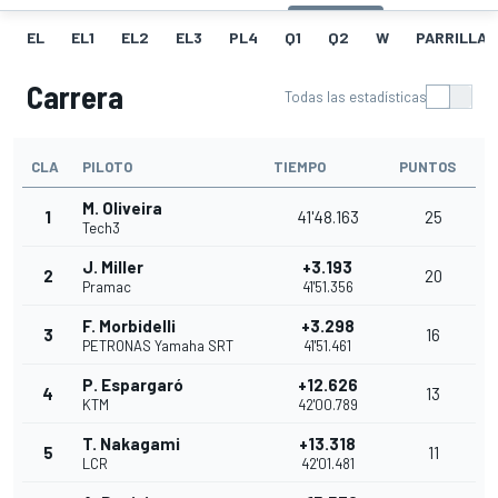
EL
EL1
EL2
EL3
PL4
Q1
Q2
W
PARRILLA
Carrera
Todas las estadísticas
CLA
PILOTO
TIEMPO
PUNTOS
M. Oliveira
1
41'48.163
25
Tech3
J. Miller
+3.193
2
20
Pramac
41'51.356
F. Morbidelli
+3.298
3
16
PETRONAS Yamaha SRT
41'51.461
P. Espargaró
+12.626
4
13
KTM
42'00.789
T. Nakagami
+13.318
5
11
LCR
42'01.481