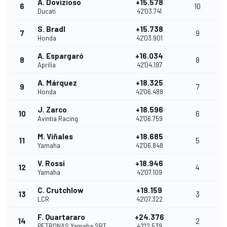
A. Dovizioso
+15.578
6
10
Ducati
42'03.741
S. Bradl
+15.738
7
9
Honda
42'03.901
A. Espargaró
+16.034
8
8
Aprilia
42'04.197
A. Márquez
+18.325
9
7
Honda
42'06.488
J. Zarco
+18.596
10
6
Avintia Racing
42'06.759
M. Viñales
+18.685
11
5
Yamaha
42'06.848
V. Rossi
+18.946
12
4
Yamaha
42'07.109
C. Crutchlow
+19.159
13
3
LCR
42'07.322
F. Quartararo
+24.376
14
2
PETRONAS Yamaha SRT
42'12.539